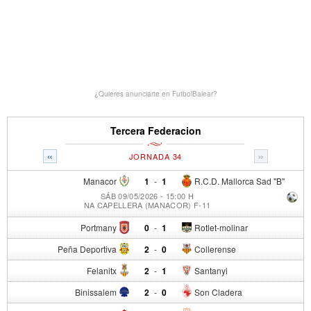
¿Quieres anunciarte en FutbolBalear?
Tercera Federacion
«
»
JORNADA 34
Manacor
1
-
1
R.C.D. Mallorca Sad "B"
SÁB 09/05/2026 - 15:00 H
NA CAPELLERA (MANACOR) F-11
Portmany
0
-
1
Rotlet-molinar
Peña Deportiva
2
-
0
Collerense
Felanitx
2
-
1
Santanyi
Binissalem
2
-
0
Son Cladera