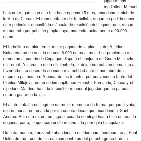
jugador más
mediático, Manuel
Lanzarote, que llegó a la Isla hace apenas 15 días, abandona el club de
la Vía de Cintura. El representante del futbolista, según ha podido saber
este periódico, depositó la cláusula de rescisión del jugador que, según
su contrato por petición propia suya, ascendía unicamente a 20.000
euros.
El futbolista catalán era el mejor pagado de la plantilla del Atlético
Baleares con un sueldo de casi 6.000 euros al mes. Los problemas se
remontan al partido de Copa que disputó el conjunto de Goran Milojevic
en Teruel. A la vuelta de la eliminatoria, el delantero catalán comunicó a
Inverfútbol su deseo de abandonar la entidad ante el asombro de la
empresa palmesana. A pesar de los intentos por convencerlo tanto del
técnico Milojevic como de los capitanes Ernesto, Fernando, Checa y el
nigeriano Martins, ha sido imposible retener al jugador que no parecía
estar a gusto en la isla.
El ariete catalán no llegó en su mejor momento de forma, porque llevaba
dos semanas entrenando por su cuenta desde que abandonó el Sant
Andreu. Por esta razón, no jugó el pasado domingo hasta bien entrada la
segunda parte, lo que sorprendió mucho a la parroquia blanquiazul.
De esta manera, Lanzarote abandona la entidad para incorporarse al Real
Unión de Irún, uno de los equipos punteros del potente grupo II de la