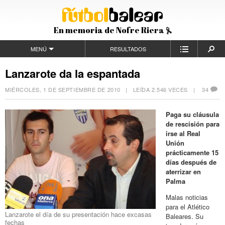
En memoria de Nofre Riera
MENÚ
RESULTADOS
Lanzarote da la espantada
MIÉRCOLES, 1 DE SEPTIEMBRE DE 2010
| LEÍDA 2.546 VECES |
34
Paga su cláusula
de rescisión para
irse al Real
Unión
prácticamente 15
días después de
aterrizar en
Palma
Malas noticias
para el Atlético
Lanzarote el día de su presentación hace excasas
Baleares. Su
fechas