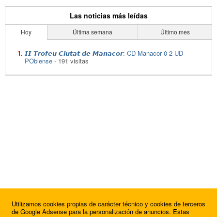
Las noticias más leídas
Hoy
Última semana
Último mes
𝙄𝙄 𝙏𝙧𝙤𝙛𝙚𝙪 𝘾𝙞𝙪𝙩𝙖𝙩 𝙙𝙚 𝙈𝙖𝙣𝙖𝙘𝙤𝙧: CD Manacor 0-2 UD
POblense
- 191 visitas
Utilizamos cookies propias de carácter técnico y cookies de terceros
de Google Adsense para la personalización de anuncios. Estas