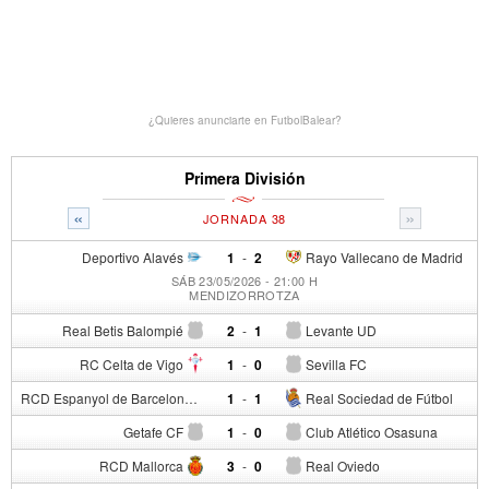
¿Quieres anunciarte en FutbolBalear?
Primera División
«
»
JORNADA 38
Deportivo Alavés
1
-
2
Rayo Vallecano de Madrid
SÁB 23/05/2026 - 21:00 H
MENDIZORROTZA
Real Betis Balompié
2
-
1
Levante UD
RC Celta de Vigo
1
-
0
Sevilla FC
RCD Espanyol de Barcelona
1
-
1
Real Sociedad de Fútbol
Getafe CF
1
-
0
Club Atlético Osasuna
RCD Mallorca
3
-
0
Real Oviedo