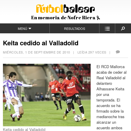
En memoria de Nofre Riera
MENÚ
RESULTADOS
Keita cedido al Valladolid
MIÉRCOLES, 1 DE SEPTIEMBRE DE 2010
| LEÍDA 297 VECES |
El RCD Mallorca
acaba de ceder al
Real Valladolid al
delantero
Alhassane Keita
por una
temporada. El
acuerdo se ha
firmado sobre la
medianoche tras
alcanzar un
acuerdo ambos
Keita cedido al Valladolid