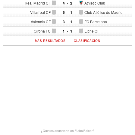
Real Madrid CF
4
-
2
Athletic Club
Villarreal CF
5
-
1
Club Atlético de Madrid
Valencia CF
3
-
1
FC Barcelona
Girona FC
1
-
1
Elche CF
-
MÁS RESULTADOS
CLASIFICACIÓN
¿Quieres anunciarte en FutbolBalear?