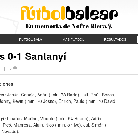
En memoria de Nofre Riera
FÚTBOL SALA
MÁS FÚTBOL
RESULTADOS
es 0-1 Santanyí
ES |
5
ciones:
ies:
Jesús, Conejo, Adán ( min. 78 Barto), Juli, Raúl, Bosch,
Jonny, Kevin ( min. 70 Josito), Enrich, Paulo ( min. 70 David
yí:
Linares, Merino, Vicente ( min. 54 Rueda), Adrià,
, Picó, Manresa, Alain, Nico ( min. 87 Ivo), Jul, Simón (
1 Nevado).