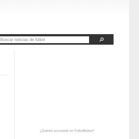
¿Quieres anunciarte en FutbolBalear?