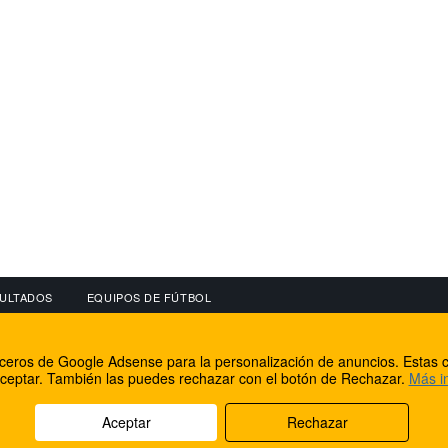
ULTADOS
EQUIPOS DE FÚTBOL
OS
CONECTA CON NOSOTROS
OTROS SERVICIO
erceros de Google Adsense para la personalización de anuncios. Estas c
lear
Facebook
Internet Rural Mal
ceptar. También las puedes rechazar con el botón de Rechazar.
Más i
as IP
Twitter
Registro de domin
Aceptar
Rechazar