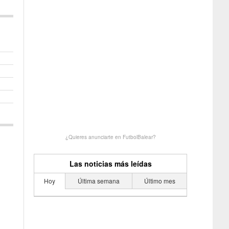
¿Quieres anunciarte en FutbolBalear?
Las noticias más leídas
Hoy
Última semana
Último mes