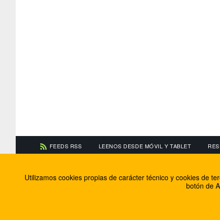
FEEDS RSS
LEENOS DESDE MÓVIL Y TABLET
RES
CONTACTA CON NOSOTROS
ACERCA DE NOSOTR
Utilizamos cookies propias de carácter técnico y cookies de t
Información de contacto
El equipo de FútbolBa
botón de A
Anúnciate en FútbolBalear
Soluciones Corporativ
Colabora con nosotros
Canal ético