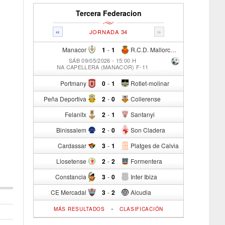
Tercera Federacion
«
»
JORNADA 34
Manacor
1
-
1
R.C.D. Mallorca Sad "B"
SÁB 09/05/2026 - 15:00 H
NA CAPELLERA (MANACOR) F-11
Portmany
0
-
1
Rotlet-molinar
Peña Deportiva
2
-
0
Collerense
Felanitx
2
-
1
Santanyi
Binissalem
2
-
0
Son Cladera
Cardassar
3
-
1
Platges de Calvia
Llosetense
2
-
2
Formentera
Constancia
3
-
0
Inter Ibiza
CE Mercadal
3
-
2
Alcudia
-
MÁS RESULTADOS
CLASIFICACIÓN