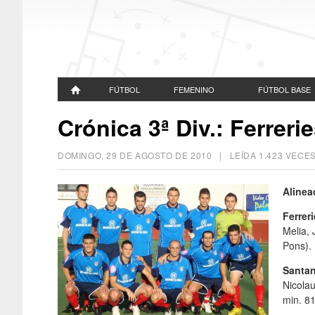
FÚTBOL
FEMENINO
FÚTBOL BASE
Crónica 3ª Div.: Ferreri
DOMINGO, 29 DE AGOSTO DE 2010
| LEÍDA 1.423 VEC
Alinea
Ferrer
Melia, 
Pons).
Santan
Nicolau
min. 8