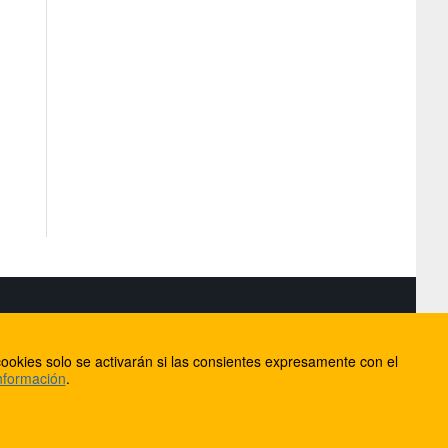
S
ookies solo se activarán si las consientes expresamente con el
lorca
nformación
.
ios