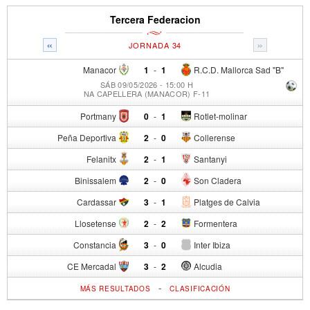
Tercera Federacion
«
»
JORNADA 34
Manacor
1
-
1
R.C.D. Mallorca Sad "B"
SÁB 09/05/2026 - 15:00 H
NA CAPELLERA (MANACOR) F-11
Portmany
0
-
1
Rotlet-molinar
Peña Deportiva
2
-
0
Collerense
Felanitx
2
-
1
Santanyi
Binissalem
2
-
0
Son Cladera
Cardassar
3
-
1
Platges de Calvia
Llosetense
2
-
2
Formentera
Constancia
3
-
0
Inter Ibiza
CE Mercadal
3
-
2
Alcudia
-
MÁS RESULTADOS
CLASIFICACIÓN