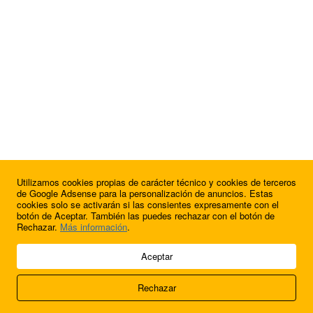
Utilizamos cookies propias de carácter técnico y cookies de terceros
de Google Adsense para la personalización de anuncios. Estas
cookies solo se activarán si las consientes expresamente con el
botón de Aceptar. También las puedes rechazar con el botón de
Rechazar.
Más información
.
© 2009 - 2026 Soluciones Corporativas IP, SL.
Aceptar
Todos los derechos reservados.
Rechazar
Aviso legal
Cookies
Acerca de nosotros
Contacto
Anúnciate en
FútbolBalear