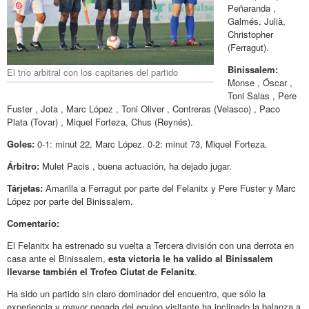
Peñaranda ,
Galmés, Julià,
Christopher
(Ferragut).
Binissalem:
El trío arbitral con los capitanes del partido
Monse , Óscar ,
Toni Salas , Pere
Fuster , Jota , Marc López , Toni Oliver , Contreras (Velasco) , Paco
Plata (Tovar) , Miquel Forteza, Chus (Reynés).
Goles:
0-1: minut 22, Marc López. 0-2: minut 73, Miquel Forteza.
Árbitro:
Mulet Pacis , buena actuación, ha dejado jugar.
Tárjetas:
Amarilla a Ferragut por parte del Felanitx y Pere Fuster y Marc
López por parte del Binissalem.
Comentario:
El Felanitx ha estrenado su vuelta a Tercera división con una derrota en
casa ante el Binissalem,
esta victoria le ha valido al Binissalem
llevarse también el Trofeo Ciutat de Felanitx
.
Ha sido un partido sin claro dominador del encuentro, que sólo la
experiencia y mayor pegada del equipo visitante ha inclinado la balanza a