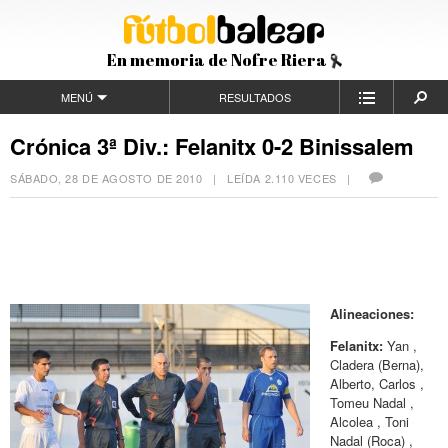
En memoria de Nofre Riera
MENÚ
RESULTADOS
Crónica 3ª Div.: Felanitx 0-2 Binissalem
SÁBADO, 28 DE AGOSTO DE 2010
| LEÍDA 2.110 VECES |
Alineaciones:
Felanitx:
Yan ,
Cladera (Berna),
Alberto, Carlos ,
Tomeu Nadal ,
Alcolea , Toni
Nadal (Roca) ,