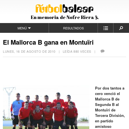
En memoria de Nofre Riera
MENÚ
RESULTADOS
El Mallorca B gana en Montuïri
LUNES, 16 DE AGOSTO DE 2010
| LEÍDA 880 VECES |
Por dos tantos a
cero venció el
Mallorca B de
Segunda B al
Montuïri de
Tercera División,
en partido
amistoso