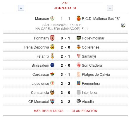
«
»
JORNADA 34
Manacor
1
-
1
R.C.D. Mallorca Sad "B"
SÁB 09/05/2026 - 15:00 H
NA CAPELLERA (MANACOR) F-11
Portmany
0
-
1
Rotlet-molinar
Peña Deportiva
2
-
0
Collerense
Felanitx
2
-
1
Santanyi
Binissalem
2
-
0
Son Cladera
Cardassar
3
-
1
Platges de Calvia
Llosetense
2
-
2
Formentera
Constancia
3
-
0
Inter Ibiza
CE Mercadal
3
-
2
Alcudia
-
MÁS RESULTADOS
CLASIFICACIÓN