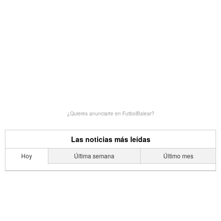
¿Quieres anunciarte en FutbolBalear?
Las noticias más leídas
Hoy
Última semana
Último mes