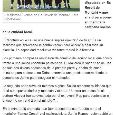
disputado en Es
Revolt de
Montuïri y que
El Mallorca B vence en Es Revolt de Montuïri.Foto
sirvió para poner
Futbolbalear
en marcha la
campaña socios
de la entidad local.
El Montuïri –que causó una buena impresión– trató de tú a tú a un
Mallorca que aprovechó la confrontación para alinear a casi toda su
plantilla. La capacidad resolutiva visitante marcó la diferencia.
Los primeros compases resultaron de dominio del equipo local que chocó
frente a una sólida cobertura palmesana. El Mallorca B sacó fruto de una
de sus dos únicas ocasiones de la primera parte y a falta de cinco
minutos para el descanso Dídac coronaba una preciso centro desde la
derecha de Jaime para inaugurar el marcador.
La segunda parte tuvo los mismos signos. Salida atacante rojiblanca que
creó sus oportunidades y reacción visitante. Un error en la cesión al
portero Alcover fue aprovechada por el ex juvenil Pep para sentenciar el
encuentro con el 0-2 en el minuto 71.
En el minuto 25 se produjo un fuerte encontronazo fortuito entre el
montuïrer Tomeu Crespí y el mallorquinista Damià Ramos, quien sufrió un