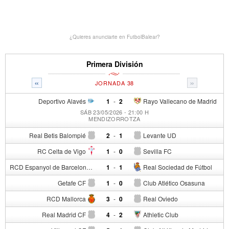
¿Quieres anunciarte en FutbolBalear?
Primera División
«
»
JORNADA 38
Deportivo Alavés
1
-
2
Rayo Vallecano de Madrid
SÁB 23/05/2026 - 21:00 H
MENDIZORROTZA
Real Betis Balompié
2
-
1
Levante UD
RC Celta de Vigo
1
-
0
Sevilla FC
RCD Espanyol de Barcelona
1
-
1
Real Sociedad de Fútbol
Getafe CF
1
-
0
Club Atlético Osasuna
RCD Mallorca
3
-
0
Real Oviedo
Real Madrid CF
4
-
2
Athletic Club