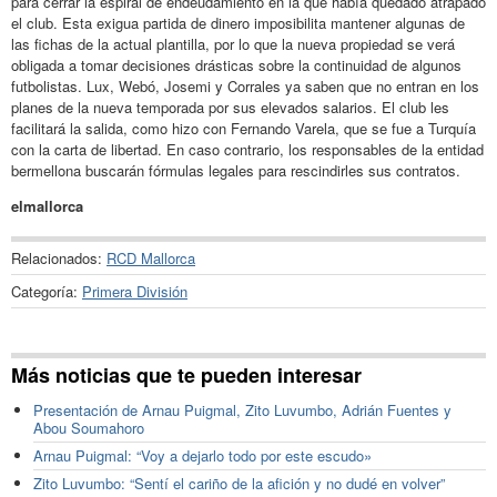
para cerrar la espiral de endeudamiento en la que había quedado atrapado
el club. Esta exigua partida de dinero imposibilita mantener algunas de
las fichas de la actual plantilla, por lo que la nueva propiedad se verá
obligada a tomar decisiones drásticas sobre la continuidad de algunos
futbolistas. Lux, Webó, Josemi y Corrales ya saben que no entran en los
planes de la nueva temporada por sus elevados salarios. El club les
facilitará la salida, como hizo con Fernando Varela, que se fue a Turquía
con la carta de libertad. En caso contrario, los responsables de la entidad
bermellona buscarán fórmulas legales para rescindirles sus contratos.
elmallorca
Relacionados:
RCD Mallorca
Categoría:
Primera División
Más noticias que te pueden interesar
Presentación de Arnau Puigmal, Zito Luvumbo, Adrián Fuentes y
Abou Soumahoro
Arnau Puigmal: “Voy a dejarlo todo por este escudo»
Zito Luvumbo: “Sentí el cariño de la afición y no dudé en volver”