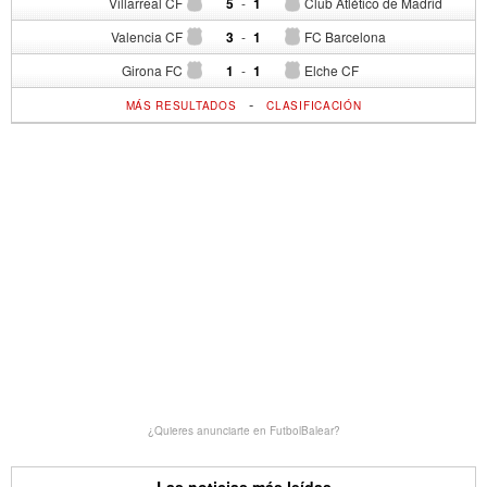
Villarreal CF
5
-
1
Club Atlético de Madrid
Valencia CF
3
-
1
FC Barcelona
Girona FC
1
-
1
Elche CF
-
MÁS RESULTADOS
CLASIFICACIÓN
¿Quieres anunciarte en FutbolBalear?
Las noticias más leídas