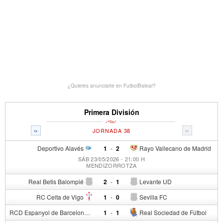
¿Quieres anunciarte en FutbolBalear?
Primera División
«
»
JORNADA 38
Deportivo Alavés
1
-
2
Rayo Vallecano de Madrid
SÁB 23/05/2026 - 21:00 H
MENDIZORROTZA
Real Betis Balompié
2
-
1
Levante UD
RC Celta de Vigo
1
-
0
Sevilla FC
RCD Espanyol de Barcelona
1
-
1
Real Sociedad de Fútbol