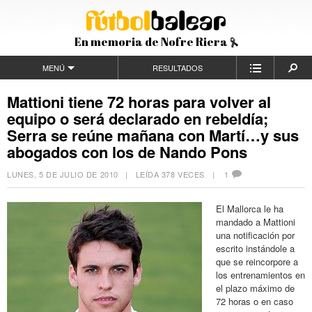
En memoria de Nofre Riera
MENÚ
RESULTADOS
Mattioni tiene 72 horas para volver al
equipo o será declarado en rebeldía;
Serra se reúne mañana con Martí…y sus
abogados con los de Nando Pons
LUNES, 5 DE JULIO DE 2010
| LEÍDA 378 VECES |
1
El Mallorca le ha
mandado a Mattioni
una notificación por
escrito instándole a
que se reincorpore a
los entrenamientos en
el plazo máximo de
72 horas o en caso