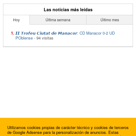
Las noticias más leídas
Hoy
Última semana
Último mes
𝙄𝙄 𝙏𝙧𝙤𝙛𝙚𝙪 𝘾𝙞𝙪𝙩𝙖𝙩 𝙙𝙚 𝙈𝙖𝙣𝙖𝙘𝙤𝙧: CD Manacor 0-2 UD
POblense
- 94 visitas
Utilizamos cookies propias de carácter técnico y cookies de terceros
de Google Adsense para la personalización de anuncios. Estas