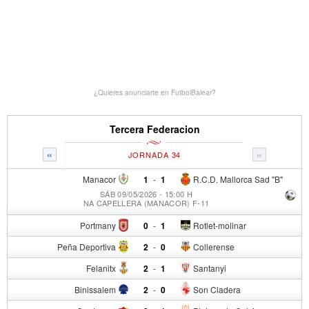
¿Quieres anunciarte en FutbolBalear?
Tercera Federacion
«
»
JORNADA 34
Manacor
1
-
1
R.C.D. Mallorca Sad "B"
SÁB 09/05/2026 - 15:00 H
NA CAPELLERA (MANACOR) F-11
Portmany
0
-
1
Rotlet-molinar
Peña Deportiva
2
-
0
Collerense
Felanitx
2
-
1
Santanyi
Binissalem
2
-
0
Son Cladera