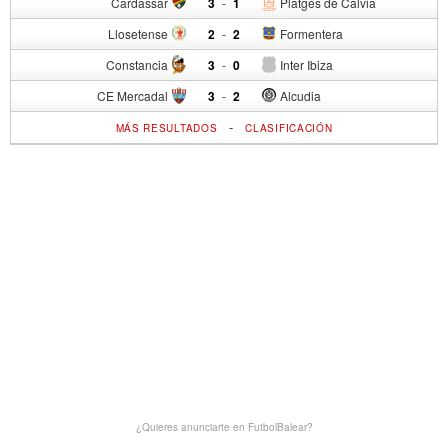
Cardassar
3
-
1
Platges de Calvia
Llosetense
2
-
2
Formentera
Constancia
3
-
0
Inter Ibiza
CE Mercadal
3
-
2
Alcudia
-
MÁS RESULTADOS
CLASIFICACIÓN
¿Quieres anunciarte en FutbolBalear?