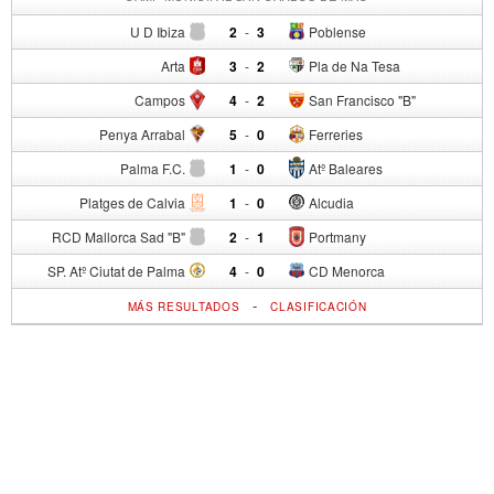
U D Ibiza
2
-
3
Poblense
Arta
3
-
2
Pla de Na Tesa
Campos
4
-
2
San Francisco "B"
Penya Arrabal
5
-
0
Ferreries
Palma F.C.
1
-
0
Atº Baleares
Platges de Calvia
1
-
0
Alcudia
RCD Mallorca Sad "B"
2
-
1
Portmany
SP. Atº Ciutat de Palma
4
-
0
CD Menorca
-
MÁS RESULTADOS
CLASIFICACIÓN