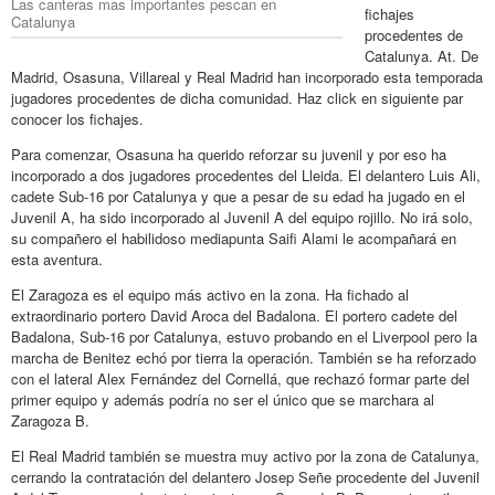
Las canteras mas importantes pescan en
fichajes
Catalunya
procedentes de
Catalunya. At. De
Madrid, Osasuna, Villareal y Real Madrid han incorporado esta temporada
jugadores procedentes de dicha comunidad. Haz click en siguiente par
conocer los fichajes.
Para comenzar, Osasuna ha querido reforzar su juvenil y por eso ha
incorporado a dos jugadores procedentes del Lleida. El delantero Luis Ali,
cadete Sub-16 por Catalunya y que a pesar de su edad ha jugado en el
Juvenil A, ha sido incorporado al Juvenil A del equipo rojillo. No irá solo,
su compañero el habilidoso mediapunta Saifi Alami le acompañará en
esta aventura.
El Zaragoza es el equipo más activo en la zona. Ha fichado al
extraordinario portero David Aroca del Badalona. El portero cadete del
Badalona, Sub-16 por Catalunya, estuvo probando en el Liverpool pero la
marcha de Benitez echó por tierra la operación. También se ha reforzado
con el lateral Alex Fernández del Cornellá, que rechazó formar parte del
primer equipo y además podría no ser el único que se marchara al
Zaragoza B.
El Real Madrid también se muestra muy activo por la zona de Catalunya,
cerrando la contratación del delantero Josep Señe procedente del Juvenil