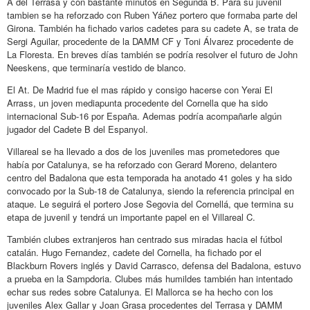
A del Terrasa y con bastante minutos en Segunda B. Para su juvenil
tambien se ha reforzado con Ruben Yáñez portero que formaba parte del
Girona. También ha fichado varios cadetes para su cadete A, se trata de
Sergi Aguilar, procedente de la DAMM CF y Toni Álvarez procedente de
La Floresta. En breves días también se podría resolver el futuro de John
Neeskens, que terminaría vestido de blanco.
El At. De Madrid fue el mas rápido y consigo hacerse con Yerai El
Arrass, un joven mediapunta procedente del Cornella que ha sido
internacional Sub-16 por España. Ademas podría acompañarle algún
jugador del Cadete B del Espanyol.
Villareal se ha llevado a dos de los juveniles mas prometedores que
había por Catalunya, se ha reforzado con Gerard Moreno, delantero
centro del Badalona que esta temporada ha anotado 41 goles y ha sido
convocado por la Sub-18 de Catalunya, siendo la referencia principal en
ataque. Le seguirá el portero Jose Segovia del Cornellá, que termina su
etapa de juvenil y tendrá un importante papel en el Villareal C.
También clubes extranjeros han centrado sus miradas hacia el fútbol
catalán. Hugo Fernandez, cadete del Cornella, ha fichado por el
Blackburn Rovers inglés y David Carrasco, defensa del Badalona, estuvo
a prueba en la Sampdoria. Clubes más humildes también han intentado
echar sus redes sobre Catalunya. El Mallorca se ha hecho con los
juveniles Alex Gallar y Joan Grasa procedentes del Terrasa y DAMM