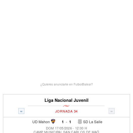
¿Quieres anunciarte en FutbolBalear?
Liga Nacional Juvenil
«
»
JORNADA 34
UD Mahon
1
-
1
SD La Salle
DOM 17/05/2026 - 12:00 H
CAMP MUNICIPAL SAN CARLOS DE MAÓ