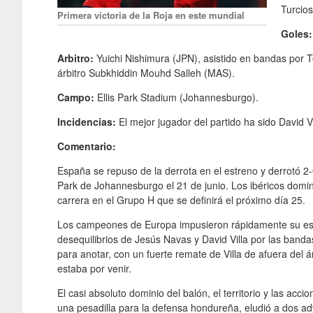
Turcios
Primera victoria de la Roja en este mundial
Goles:
Arbitro:
Yuichi Nishimura (JPN), asistido en bandas por 
árbitro Subkhiddin Mouhd Salleh (MAS).
Campo:
Ellis Park Stadium (Johannesburgo).
Incidencias:
El mejor jugador del partido ha sido David Vi
Comentario:
España se repuso de la derrota en el estreno y derrotó 2-
Park de Johannesburgo el 21 de junio. Los ibéricos dom
carrera en el Grupo H que se definirá el próximo día 25.
Los campeones de Europa impusieron rápidamente su esti
desequilibrios de Jesús Navas y David Villa por las band
para anotar, con un fuerte remate de Villa de afuera del á
estaba por venir.
El casi absoluto dominio del balón, el territorio y las acc
una pesadilla para la defensa hondureña, eludió a dos adv