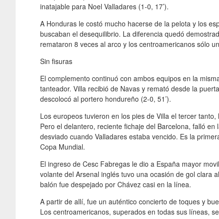
inatajable para Noel Valladares (1-0, 17’).
A Honduras le costó mucho hacerse de la pelota y los e
buscaban el desequilibrio. La diferencia quedó demostrada 
remataron 8 veces al arco y los centroamericanos sólo un
Sin fisuras
El complemento continuó con ambos equipos en la misma 
tanteador. Villa recibió de Navas y remató desde la puer
descolocó al portero hondureño (2-0, 51’).
Los europeos tuvieron en los pies de Villa el tercer tanto
Pero el delantero, reciente fichaje del Barcelona, falló en
desviado cuando Valladares estaba vencido. Es la primer
Copa Mundial.
El ingreso de Cesc Fabregas le dio a España mayor movili
volante del Arsenal inglés tuvo una ocasión de gol clara a
balón fue despejado por Chávez casi en la línea.
A partir de allí, fue un auténtico concierto de toques y bu
Los centroamericanos, superados en todas sus líneas, se