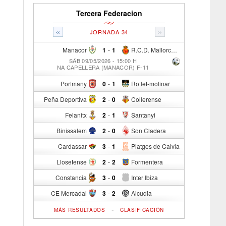
Tercera Federacion
«
»
JORNADA 34
Manacor
1
-
1
R.C.D. Mallorca Sad "B"
SÁB 09/05/2026 - 15:00 H
NA CAPELLERA (MANACOR) F-11
Portmany
0
-
1
Rotlet-molinar
Peña Deportiva
2
-
0
Collerense
Felanitx
2
-
1
Santanyi
Binissalem
2
-
0
Son Cladera
Cardassar
3
-
1
Platges de Calvia
Llosetense
2
-
2
Formentera
Constancia
3
-
0
Inter Ibiza
CE Mercadal
3
-
2
Alcudia
-
MÁS RESULTADOS
CLASIFICACIÓN