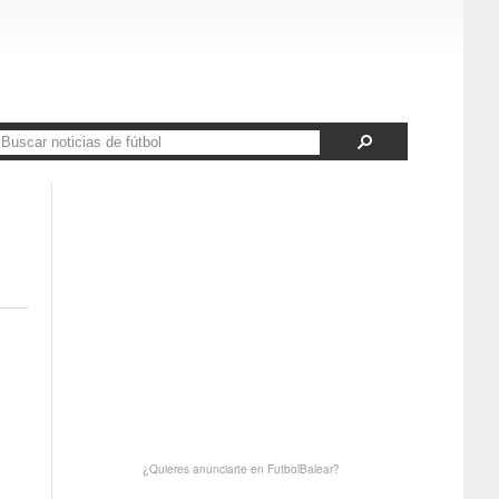
¿Quieres anunciarte en FutbolBalear?