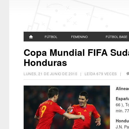
FÚTBOL
FEMENINO
FÚTBOL BASE
Copa Mundial FIFA Suda
Honduras
LUNES, 21 DE JUNIO DE 2010
| LEÍDA 679 VECES |
Alinea
Españ
66 ), T
min. 77
Hondu
J.N. Pa