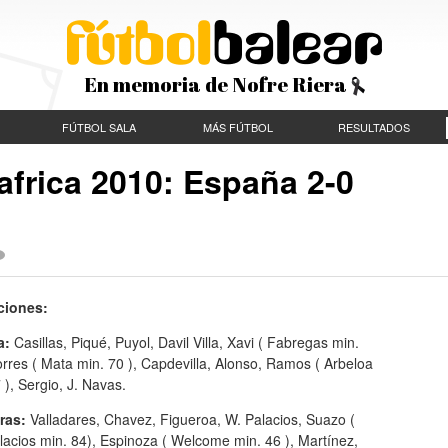
En memoria de Nofre Riera
FÚTBOL SALA
MÁS FÚTBOL
RESULTADOS
frica 2010: España 2-0
ciones:
a:
Casillas, Piqué, Puyol, Davil Villa, Xavi ( Fabregas min.
orres ( Mata min. 70 ), Capdevilla, Alonso, Ramos ( Arbeloa
 ), Sergio, J. Navas.
ras:
Valladares, Chavez, Figueroa, W. Palacios, Suazo (
lacios min. 84), Espinoza ( Welcome min. 46 ), Martínez,