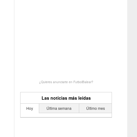
¿Quieres anunciarte en FutbolBalear?
Las noticias más leídas
Hoy
Última semana
Último mes