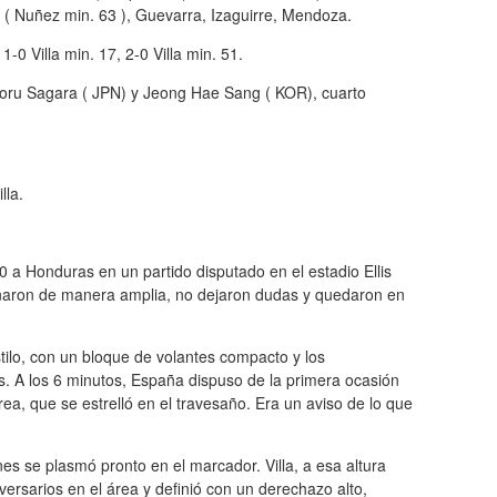
 ( Nuñez min. 63 ), Guevarra, Izaguirre, Mendoza.
1-0 Villa min. 17, 2-0 Villa min. 51.
Toru Sagara ( JPN) y Jeong Hae Sang ( KOR), cuarto
lla.
0 a Honduras en un partido disputado en el estadio Ellis
inaron de manera amplia, no dejaron dudas y quedaron en
lo, con un bloque de volantes compacto y los
as. A los 6 minutos, España dispuso de la primera ocasión
rea, que se estrelló en el travesaño. Era un aviso de lo que
iones se plasmó pronto en el marcador. Villa, a esa altura
ersarios en el área y definió con un derechazo alto,