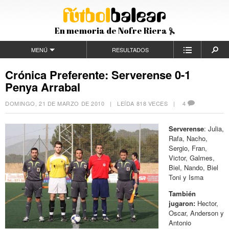
En memoria de Nofre Riera
MENÚ
RESULTADOS
Crónica Preferente: Serverense 0-1
Penya Arrabal
DOMINGO, 21 DE MARZO DE 2010
| LEÍDA 818 VECES |
4
Serverense
: Julia,
Rafa, Nacho,
Sergio, Fran,
Victor, Galmes,
Biel, Nando, Biel
Toni y Isma
También
jugaron:
Hector,
Oscar, Anderson y
Antonio