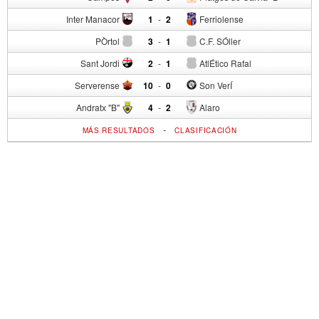
Inter Manacor
1
-
2
Ferriolense
PÒrtol
3
-
1
C.F. SÓller
Sant Jordi
2
-
1
AtlÉtico Rafal
Serverense
10
-
0
Son VerÍ
Andratx "B"
4
-
2
Alaro
-
MÁS RESULTADOS
CLASIFICACIÓN