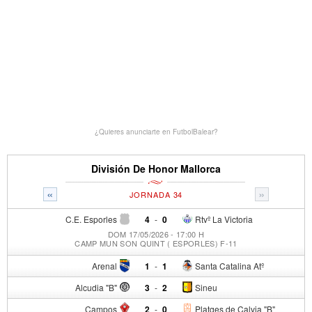
¿Quieres anunciarte en FutbolBalear?
División De Honor Mallorca
«
»
JORNADA 34
C.E. Esporles
4
-
0
Rtvº La Victoria
DOM 17/05/2026 - 17:00 H
CAMP MUN SON QUINT ( ESPORLES) F-11
Arenal
1
-
1
Santa Catalina Atº
Alcudia "B"
3
-
2
Sineu
Campos
2
-
0
Platges de Calvia "B"