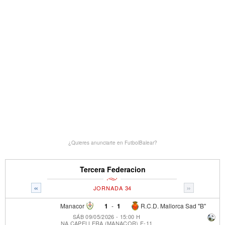
¿Quieres anunciarte en FutbolBalear?
Tercera Federacion
«
»
JORNADA 34
Manacor
1
-
1
R.C.D. Mallorca Sad "B"
SÁB 09/05/2026 - 15:00 H
NA CAPELLERA (MANACOR) F-11