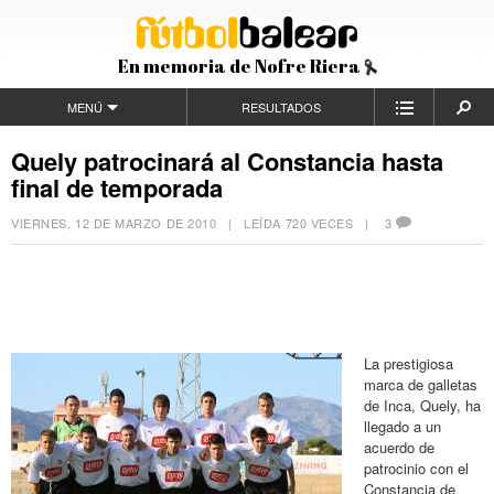
En memoria de Nofre Riera
MENÚ
RESULTADOS
Quely patrocinará al Constancia hasta
final de temporada
VIERNES, 12 DE MARZO DE 2010
| LEÍDA 720 VECES |
3
La prestigiosa
marca de galletas
de Inca, Quely, ha
llegado a un
acuerdo de
patrocinio con el
Constancia de