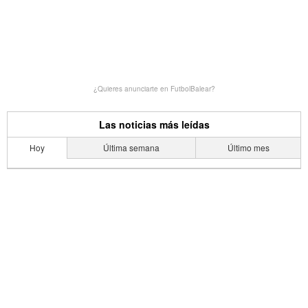
¿Quieres anunciarte en FutbolBalear?
Las noticias más leídas
Hoy
Última semana
Último mes