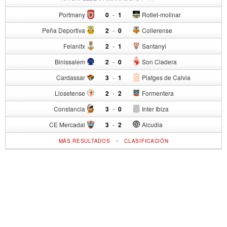
Portmany
0
-
1
Rotlet-molinar
Peña Deportiva
2
-
0
Collerense
Felanitx
2
-
1
Santanyi
Binissalem
2
-
0
Son Cladera
Cardassar
3
-
1
Platges de Calvia
Llosetense
2
-
2
Formentera
Constancia
3
-
0
Inter Ibiza
CE Mercadal
3
-
2
Alcudia
-
MÁS RESULTADOS
CLASIFICACIÓN