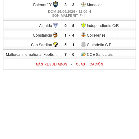
Balears "B"
3
-
3
Manacor
DOM 26/04/2026 - 12:00 H
SON MALFERIT F-11
Algaida
0
-
5
Independiente C/R
Constancia
1
-
4
Collerense
Son Sardina
5
-
1
Ciutadella C.E.
Mallorca International Football Club del S.p.
7
-
0
CCE Sant Lluis
-
MÁS RESULTADOS
CLASIFICACIÓN