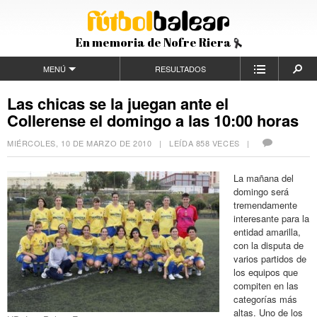
En memoria de Nofre Riera
MENÚ
RESULTADOS
Las chicas se la juegan ante el
Collerense el domingo a las 10:00 horas
MIÉRCOLES, 10 DE MARZO DE 2010
| LEÍDA 858 VECES |
La mañana del
domingo será
tremendamente
interesante para la
entidad amarilla,
con la disputa de
varios partidos de
los equipos que
compiten en las
categorías más
altas. Uno de los