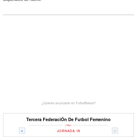
¿Quieres anunciarte en FutbolBalear?
Tercera FederaciÓn De Futbol Femenino
«
»
JORNADA 18