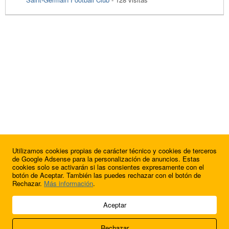
Utilizamos cookies propias de carácter técnico y cookies de terceros
de Google Adsense para la personalización de anuncios. Estas
cookies solo se activarán si las consientes expresamente con el
botón de Aceptar. También las puedes rechazar con el botón de
Rechazar.
Más información
.
© 2009 - 2026 Soluciones Corporativas IP, SL.
Aceptar
Todos los derechos reservados.
Rechazar
Aviso legal
Cookies
Acerca de nosotros
Contacto
Anúnciate en