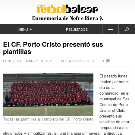
En memoria de Nofre Riera
MENÚ
RESULTADOS
El CF. Porto Cristo presentó sus
plantillas
LUNES, 8 DE MARZO DE 2010
| LEÍDA 1.392 VECES |
4
El pasado lunes,
festivo por ser el
día de la
comunidad, en el
municipal de Ses
Comes de Porto
Cristo, el Club,
presento sus
Todas las plantillas al completo del CF. Porto Cristo
plantillas de esta
temporada a sus
aficionados y simpatizantes, en una mañana primaveral, la directiva