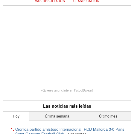
-
MÁS RESULTADOS
CLASIFICACIÓN
¿Quieres anunciarte en FutbolBalear?
Las noticias más leídas
Hoy
Última semana
Último mes
Crónica partido amistoso internacional: RCD Mallorca 3-0 Paris
Saint-Germain Football Club
- 128 visitas