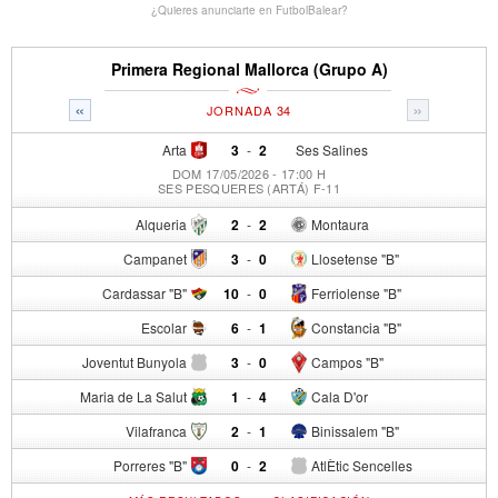
¿Quieres anunciarte en FutbolBalear?
Primera Regional Mallorca (Grupo A)
«
»
JORNADA 34
Arta
3
-
2
Ses Salines
DOM 17/05/2026 - 17:00 H
SES PESQUERES (ARTÁ) F-11
Alqueria
2
-
2
Montaura
Campanet
3
-
0
Llosetense "B"
Cardassar "B"
10
-
0
Ferriolense "B"
Escolar
6
-
1
Constancia "B"
Joventut Bunyola
3
-
0
Campos "B"
Maria de La Salut
1
-
4
Cala D'or
Vilafranca
2
-
1
Binissalem "B"
Porreres "B"
0
-
2
AtlÈtic Sencelles