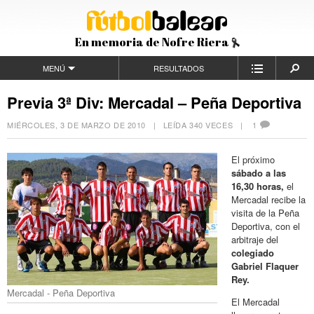
En memoria de Nofre Riera
MENÚ
RESULTADOS
Previa 3ª Div: Mercadal – Peña Deportiva
MIÉRCOLES, 3 DE MARZO DE 2010
| LEÍDA 340 VECES |
1
El próximo
sábado a las
16,30 horas,
el
Mercadal recibe la
visita de la Peña
Deportiva, con el
arbitraje del
colegiado
Gabriel Flaquer
Rey.
Mercadal - Peña Deportiva
El Mercadal