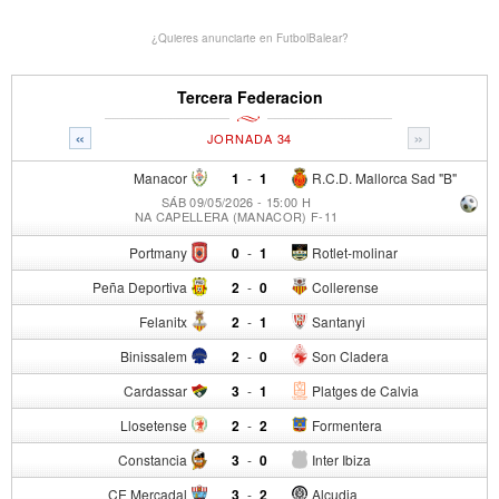
¿Quieres anunciarte en FutbolBalear?
Tercera Federacion
«
»
JORNADA 34
Manacor
1
-
1
R.C.D. Mallorca Sad "B"
SÁB 09/05/2026 - 15:00 H
NA CAPELLERA (MANACOR) F-11
Portmany
0
-
1
Rotlet-molinar
Peña Deportiva
2
-
0
Collerense
Felanitx
2
-
1
Santanyi
Binissalem
2
-
0
Son Cladera
Cardassar
3
-
1
Platges de Calvia
Llosetense
2
-
2
Formentera
Constancia
3
-
0
Inter Ibiza
CE Mercadal
3
-
2
Alcudia