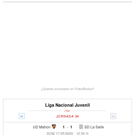
¿Quieres anunciarte en FutbolBalear?
Liga Nacional Juvenil
«
»
JORNADA 34
UD Mahon
1
-
1
SD La Salle
DOM 17/05/2026 - 12:00 H