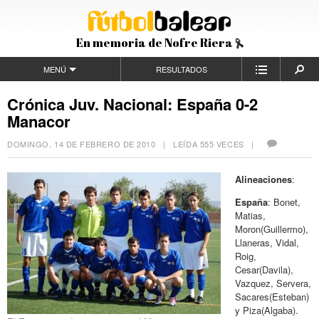
En memoria de Nofre Riera
MENÚ
RESULTADOS
Crónica Juv. Nacional: España 0-2
Manacor
DOMINGO, 14 DE FEBRERO DE 2010
| LEÍDA 555 VECES |
Alineaciones
:
España
: Bonet,
Matias,
Moron(Guillermo),
Llaneras, Vidal,
Roig,
Cesar(Davila),
Vazquez, Servera,
Sacares(Esteban)
y Piza(Algaba).