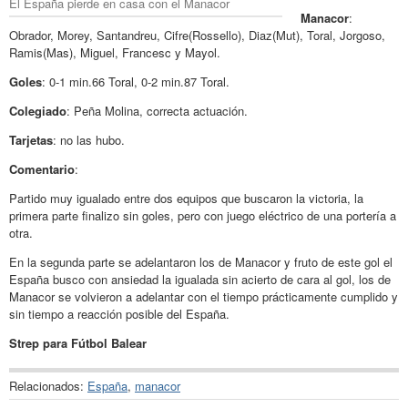
El España pierde en casa con el Manacor
Manacor
:
Obrador, Morey, Santandreu, Cifre(Rossello), Diaz(Mut), Toral, Jorgoso,
Ramis(Mas), Miguel, Francesc y Mayol.
Goles
: 0-1 min.66 Toral, 0-2 min.87 Toral.
Colegiado
: Peña Molina, correcta actuación.
Tarjetas
: no las hubo.
Comentario
:
Partido muy igualado entre dos equipos que buscaron la victoria, la
primera parte finalizo sin goles, pero con juego eléctrico de una portería a
otra.
En la segunda parte se adelantaron los de Manacor y fruto de este gol el
España busco con ansiedad la igualada sin acierto de cara al gol, los de
Manacor se volvieron a adelantar con el tiempo prácticamente cumplido y
sin tiempo a reacción posible del España.
Strep para Fútbol Balear
Relacionados:
España
,
manacor