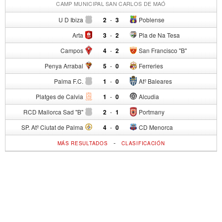
CAMP MUNICIPAL SAN CARLOS DE MAÓ
U D Ibiza
2
-
3
Poblense
Arta
3
-
2
Pla de Na Tesa
Campos
4
-
2
San Francisco "B"
Penya Arrabal
5
-
0
Ferreries
Palma F.C.
1
-
0
Atº Baleares
Platges de Calvia
1
-
0
Alcudia
RCD Mallorca Sad "B"
2
-
1
Portmany
SP. Atº Ciutat de Palma
4
-
0
CD Menorca
-
MÁS RESULTADOS
CLASIFICACIÓN