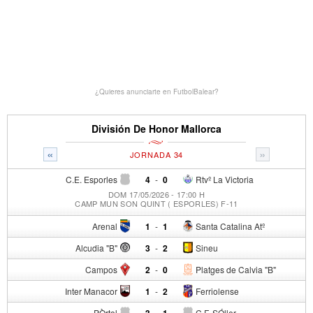
¿Quieres anunciarte en FutbolBalear?
División De Honor Mallorca
«
»
JORNADA 34
C.E. Esporles
4
-
0
Rtvº La Victoria
DOM 17/05/2026 - 17:00 H
CAMP MUN SON QUINT ( ESPORLES) F-11
Arenal
1
-
1
Santa Catalina Atº
Alcudia "B"
3
-
2
Sineu
Campos
2
-
0
Platges de Calvia "B"
Inter Manacor
1
-
2
Ferriolense
PÒrtol
3
-
1
C.F. SÓller