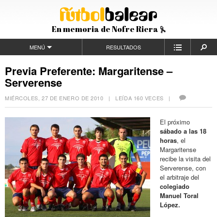
En memoria de Nofre Riera
MENÚ
RESULTADOS
Previa Preferente: Margaritense –
Serverense
MIÉRCOLES, 27 DE ENERO DE 2010
| LEÍDA 160 VECES |
El próximo
sábado a las 18
horas
, el
Margaritense
recibe la visita del
Serverense, con
el arbitraje del
colegiado
Manuel Toral
López.