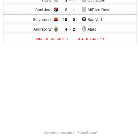
Sant Jordi
2
-
1
AtlÉtico Rafal
Serverense
10
-
0
Son VerÍ
Andratx "B"
4
-
2
Alaro
-
MÁS RESULTADOS
CLASIFICACIÓN
¿Quieres anunciarte en FutbolBalear?