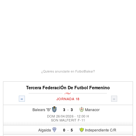
¿Quieres anunciarte en FutbolBalear?
Tercera FederaciÓn De Futbol Femenino
«
»
JORNADA 18
Balears "B"
3
-
3
Manacor
DOM 26/04/2026 - 12:00 H
SON MALFERIT F-11
Algaida
0
-
5
Independiente C/R