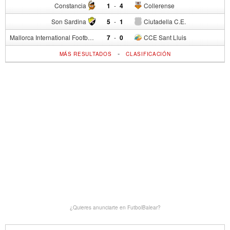
Constancia
1
-
4
Collerense
Son Sardina
5
-
1
Ciutadella C.E.
Mallorca International Football Club del S.p.
7
-
0
CCE Sant Lluis
-
MÁS RESULTADOS
CLASIFICACIÓN
¿Quieres anunciarte en FutbolBalear?