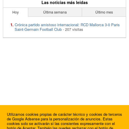
Las noticias más leídas
Hoy
Última semana
Último mes
Crónica partido amistoso internacional: RCD Mallorca 3-0 Paris
Saint-Germain Football Club
- 207 visitas
Utilizamos cookies propias de carácter técnico y cookies de terceros
de Google Adsense para la personalización de anuncios. Estas
cookies solo se activarán si las consientes expresamente con el
botón de Aceptar. También las puedes rechazar con el botón de