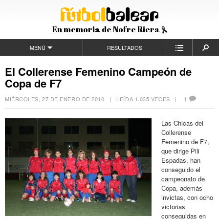
En memoria de Nofre Riera
MENÚ
RESULTADOS
El Collerense Femenino Campeón de
Copa de F7
MIÉRCOLES, 27 DE ENERO DE 2010
| LEÍDA 1.035 VECES |
1
Las Chicas del
Collerense
Femenino de F7,
que dirige Pili
Espadas, han
conseguido el
campeonato de
Copa, además
invictas, con ocho
victorias
conseguidas en