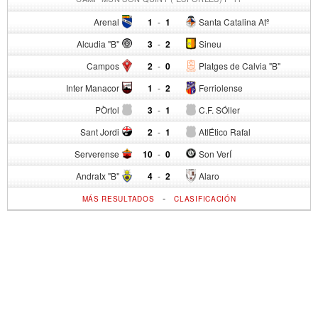
Arenal
1
-
1
Santa Catalina Atº
Alcudia "B"
3
-
2
Sineu
Campos
2
-
0
Platges de Calvia "B"
Inter Manacor
1
-
2
Ferriolense
PÒrtol
3
-
1
C.F. SÓller
Sant Jordi
2
-
1
AtlÉtico Rafal
Serverense
10
-
0
Son VerÍ
Andratx "B"
4
-
2
Alaro
-
MÁS RESULTADOS
CLASIFICACIÓN