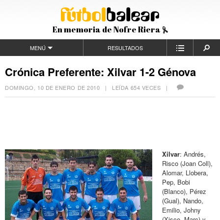
En memoria de Nofre Riera
MENÚ
RESULTADOS
Crónica Preferente: Xilvar 1-2 Génova
DOMINGO, 10 DE ENERO DE 2010
| LEÍDA 654 VECES |
Xilvar
: Andrés,
Risco (Joan Coll),
Alomar, Llobera,
Pep, Bobi
(Blanco), Pérez
(Gual), Nando,
Emilio, Johny
(Xisco, Marc) y