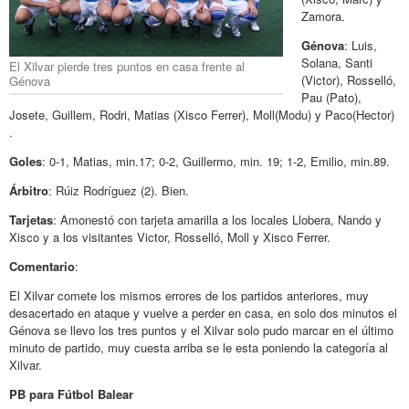
Zamora.
Génova
: Luis,
Solana, Santi
El Xilvar pierde tres puntos en casa frente al
(Victor), Rosselló,
Génova
Pau (Pato),
Josete, Guillem, Rodri, Matias (Xisco Ferrer), Moll(Modu) y Paco(Hector)
.
Goles
: 0-1, Matias, min.17; 0-2, Guillermo, min. 19; 1-2, Emilio, min.89.
Árbitro
: Rúiz Rodríguez (2). Bien.
Tarjetas
: Amonestó con tarjeta amarilla a los locales Llobera, Nando y
Xisco y a los visitantes Victor, Rosselló, Moll y Xisco Ferrer.
Comentario
:
El Xilvar comete los mismos errores de los partidos anteriores, muy
desacertado en ataque y vuelve a perder en casa, en solo dos minutos el
Génova se llevo los tres puntos y el Xilvar solo pudo marcar en el último
minuto de partido, muy cuesta arriba se le esta poniendo la categoría al
Xilvar.
PB para Fútbol Balear