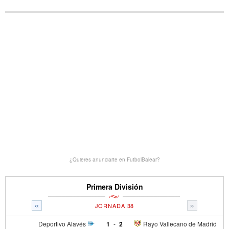
¿Quieres anunciarte en FutbolBalear?
Primera División
«
»
JORNADA 38
Deportivo Alavés
1
-
2
Rayo Vallecano de Madrid