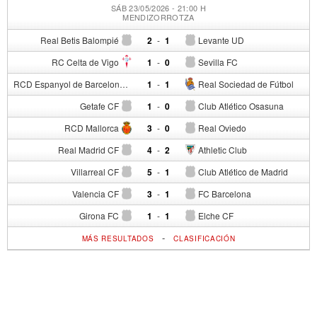
SÁB 23/05/2026 - 21:00 H
MENDIZORROTZA
Real Betis Balompié
2
-
1
Levante UD
RC Celta de Vigo
1
-
0
Sevilla FC
RCD Espanyol de Barcelona
1
-
1
Real Sociedad de Fútbol
Getafe CF
1
-
0
Club Atlético Osasuna
RCD Mallorca
3
-
0
Real Oviedo
Real Madrid CF
4
-
2
Athletic Club
Villarreal CF
5
-
1
Club Atlético de Madrid
Valencia CF
3
-
1
FC Barcelona
Girona FC
1
-
1
Elche CF
-
MÁS RESULTADOS
CLASIFICACIÓN