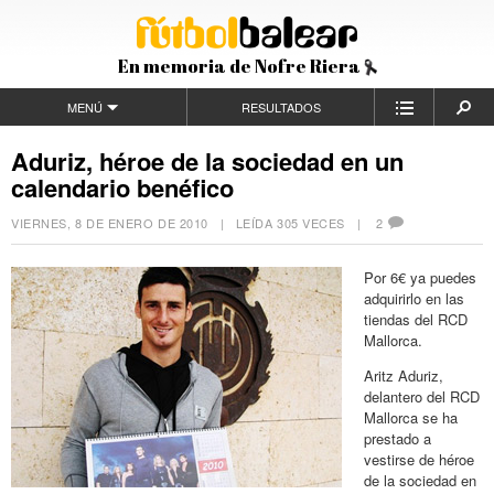
En memoria de Nofre Riera
MENÚ
RESULTADOS
Aduriz, héroe de la sociedad en un
calendario benéfico
VIERNES, 8 DE ENERO DE 2010
| LEÍDA 305 VECES |
2
Por 6€ ya puedes
adquirirlo en las
tiendas del RCD
Mallorca.
Aritz Aduriz,
delantero del RCD
Mallorca se ha
prestado a
vestirse de héroe
de la sociedad en