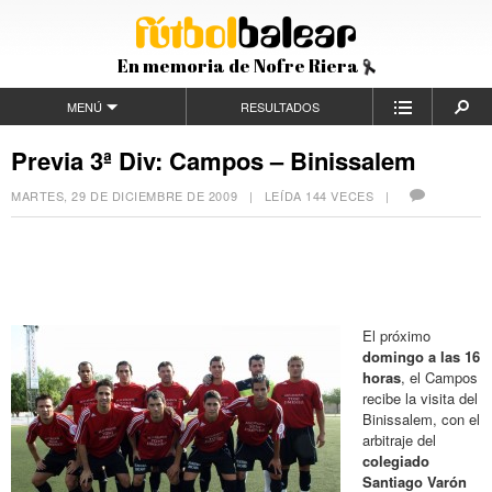
En memoria de Nofre Riera
MENÚ
RESULTADOS
Previa 3ª Div: Campos – Binissalem
MARTES, 29 DE DICIEMBRE DE 2009
| LEÍDA 144 VECES |
El próximo
domingo a las 16
horas
, el Campos
recibe la visita del
Binissalem, con el
arbitraje del
colegiado
Santiago Varón