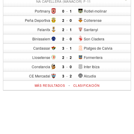
NA CAPELLERA (MANACOR) F-11
Portmany
0
-
1
Rotlet-molinar
Peña Deportiva
2
-
0
Collerense
Felanitx
2
-
1
Santanyi
Binissalem
2
-
0
Son Cladera
Cardassar
3
-
1
Platges de Calvia
Llosetense
2
-
2
Formentera
Constancia
3
-
0
Inter Ibiza
CE Mercadal
3
-
2
Alcudia
-
MÁS RESULTADOS
CLASIFICACIÓN