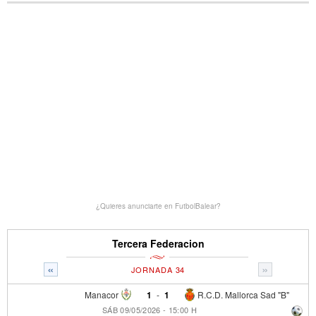
¿Quieres anunciarte en FutbolBalear?
Tercera Federacion
«
»
JORNADA 34
Manacor
1
-
1
R.C.D. Mallorca Sad "B"
SÁB 09/05/2026 - 15:00 H