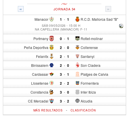
«
»
JORNADA 34
Manacor
1
-
1
R.C.D. Mallorca Sad "B"
SÁB 09/05/2026 - 15:00 H
NA CAPELLERA (MANACOR) F-11
Portmany
0
-
1
Rotlet-molinar
Peña Deportiva
2
-
0
Collerense
Felanitx
2
-
1
Santanyi
Binissalem
2
-
0
Son Cladera
Cardassar
3
-
1
Platges de Calvia
Llosetense
2
-
2
Formentera
Constancia
3
-
0
Inter Ibiza
CE Mercadal
3
-
2
Alcudia
-
MÁS RESULTADOS
CLASIFICACIÓN