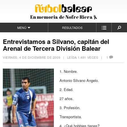
En memoria de Nofre Riera
MENÚ
RESULTADOS
Entrevistamos a Silvano, capitán del
Arenal de Tercera División Balear
VIERNES, 4 DE DICIEMBRE DE 2009
| LEÍDA 1.491 VECES |
1
1. Nombre.
Antonio Silvano Angelo.
2. Edad.
27 años.
3. Profesión.
Transportista.
4. ¿Qué hobbies tienes?