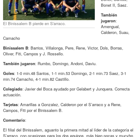
Bonet II, Saez.
También
jugaron
:
El Binissalem B pierde en S'arraco.
Amengual,
Calderon, Suau,
Camacho
Binissalem B
: Barrios, Villalonga, Pere, Rene, Victor, Dols, Borras,
Oliver, Fiti, Campos y J. Rossello.
También jugaron
: Rumbo, Domingo, Andoni, Daviu.
Goles
: 1-0 min.48 Santos, 1-1 min.53 Domingo, 2-1 min.73 Saez, 3-1
min.74 Camacho, 4-1 min.82 Castillo.
Colegiado
: Javier del Boca ayudado por Gelabert y Junquera. Correcta
actuación.
Tarjetas
: Amarillas a Gonzalez, Calderon por el S’arraco y a Rene,
Campos, Fiti por el Binissalem B.
Comentario
:
El filial del Binissalem, aguanto la primera mitad al líder de la categoría el
S’arraco, con ocasiones para los dos equipos, más bien pocas y mucvho