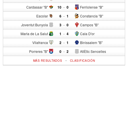
Cardassar "B"
10
-
0
Ferriolense "B"
Escolar
6
-
1
Constancia "B"
Joventut Bunyola
3
-
0
Campos "B"
Maria de La Salut
1
-
4
Cala D'or
Vilafranca
2
-
1
Binissalem "B"
Porreres "B"
0
-
2
AtlÈtic Sencelles
-
MÁS RESULTADOS
CLASIFICACIÓN