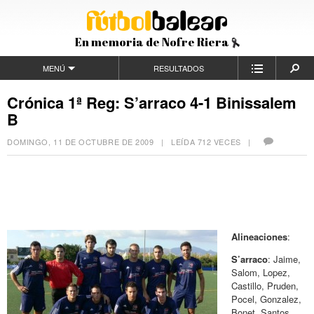
En memoria de Nofre Riera
MENÚ
RESULTADOS
Crónica 1ª Reg: S’arraco 4-1 Binissalem
B
DOMINGO, 11 DE OCTUBRE DE 2009
| LEÍDA 712 VECES |
Alineaciones
:
S’arraco
: Jaime,
Salom, Lopez,
Castillo, Pruden,
Pocel, Gonzalez,
Bonet, Santos,