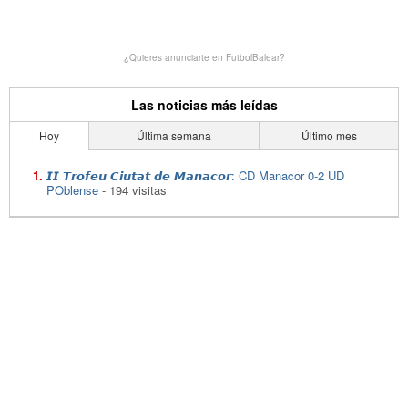
¿Quieres anunciarte en FutbolBalear?
Las noticias más leídas
Hoy
Última semana
Último mes
𝙄𝙄 𝙏𝙧𝙤𝙛𝙚𝙪 𝘾𝙞𝙪𝙩𝙖𝙩 𝙙𝙚 𝙈𝙖𝙣𝙖𝙘𝙤𝙧: CD Manacor 0-2 UD
POblense
- 194 visitas