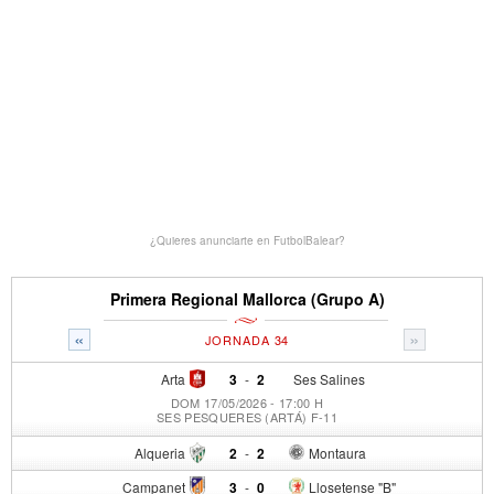
¿Quieres anunciarte en FutbolBalear?
Primera Regional Mallorca (Grupo A)
«
»
JORNADA 34
Arta
3
-
2
Ses Salines
DOM 17/05/2026 - 17:00 H
SES PESQUERES (ARTÁ) F-11
Alqueria
2
-
2
Montaura
Campanet
3
-
0
Llosetense "B"