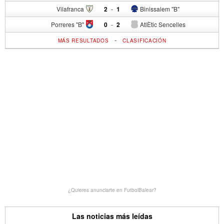
Vilafranca
2
-
1
Binissalem "B"
Porreres "B"
0
-
2
AtlÈtic Sencelles
-
MÁS RESULTADOS
CLASIFICACIÓN
¿Quieres anunciarte en FutbolBalear?
Las noticias más leídas