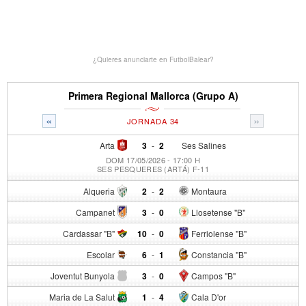
¿Quieres anunciarte en FutbolBalear?
Primera Regional Mallorca (Grupo A)
«
»
JORNADA 34
Arta
3
-
2
Ses Salines
DOM 17/05/2026 - 17:00 H
SES PESQUERES (ARTÁ) F-11
Alqueria
2
-
2
Montaura
Campanet
3
-
0
Llosetense "B"
Cardassar "B"
10
-
0
Ferriolense "B"
Escolar
6
-
1
Constancia "B"
Joventut Bunyola
3
-
0
Campos "B"
Maria de La Salut
1
-
4
Cala D'or