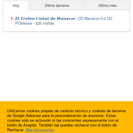
Hoy
Última semana
Último mes
𝙄𝙄 𝙏𝙧𝙤𝙛𝙚𝙪 𝘾𝙞𝙪𝙩𝙖𝙩 𝙙𝙚 𝙈𝙖𝙣𝙖𝙘𝙤𝙧: CD Manacor 0-2 UD
POblense
- 220 visitas
Utilizamos cookies propias de carácter técnico y cookies de terceros
de Google Adsense para la personalización de anuncios. Estas
cookies solo se activarán si las consientes expresamente con el
botón de Aceptar. También las puedes rechazar con el botón de
Rechazar.
Más información
.