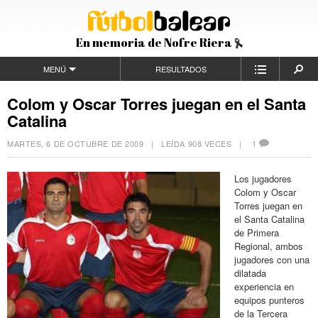
En memoria de Nofre Riera
MENÚ
RESULTADOS
Colom y Oscar Torres juegan en el Santa
Catalina
MARTES, 6 DE OCTUBRE DE 2009
| LEÍDA 908 VECES |
1
Los jugadores
Colom y Oscar
Torres juegan en
el Santa Catalina
de Primera
Regional, ambos
jugadores con una
dilatada
experiencia en
equipos punteros
de la Tercera