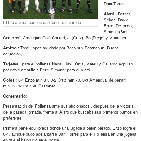
Dani Torres.
Alaró
: Bernat,
Sebas, David,
El trio arbitral con los capitanes del partido
Enzo, Delicado,
Simonet(Biel
Campins), Amengual(Coll) Conrad, JL(Ortiz), Pol(Diego) y Muntaner
Arbitro
: Toral Lopez ayudado por Bessini y Betancourt. Buena
actuación,
Tarjetas
: para el pollensa Nadal, Javi, Ortiz, Mateu y Gallardo expulso
por doble amarilla a Berni Simonet para el Alaró.
Goles
: 0-1 Enzo min.37, 0-2 Ortiz min.70, 0-3 Amengual de penalti
min.72, 1-3 min.90 Castañer.
Comentario
:
Presentación del Pollensa ante sus aficionados , después de la victoria
de la pasada jornada, frente al Alaro que buscaba sus primeros puntos en
preferente.
Primera parte equilibrada donde una jugada a balón parado, Enzo logra el
0-1, aunque pudo adelantarse Dani Torres para el Pollensa en una jugada
en que el balón dio en el poste.