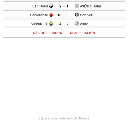
Sant Jordi
2
-
1
AtlÉtico Rafal
Serverense
10
-
0
Son VerÍ
Andratx "B"
4
-
2
Alaro
-
MÁS RESULTADOS
CLASIFICACIÓN
¿Quieres anunciarte en FutbolBalear?