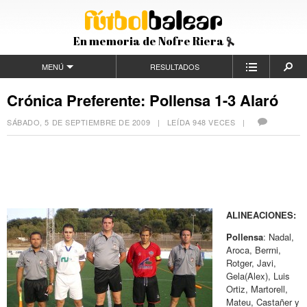
En memoria de Nofre Riera
MENÚ
RESULTADOS
Crónica Preferente: Pollensa 1-3 Alaró
SÁBADO, 5 DE SEPTIEMBRE DE 2009
| LEÍDA 948 VECES |
ALINEACIONES:
Pollensa
: Nadal,
Aroca, Berrni,
Rotger, Javi,
Gela(Alex), Luis
Ortiz, Martorell,
Mateu, Castañer y