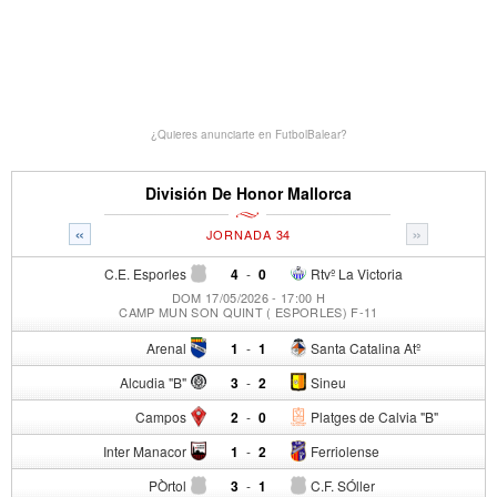
¿Quieres anunciarte en FutbolBalear?
División De Honor Mallorca
«
»
JORNADA 34
C.E. Esporles
4
-
0
Rtvº La Victoria
DOM 17/05/2026 - 17:00 H
CAMP MUN SON QUINT ( ESPORLES) F-11
Arenal
1
-
1
Santa Catalina Atº
Alcudia "B"
3
-
2
Sineu
Campos
2
-
0
Platges de Calvia "B"
Inter Manacor
1
-
2
Ferriolense
PÒrtol
3
-
1
C.F. SÓller