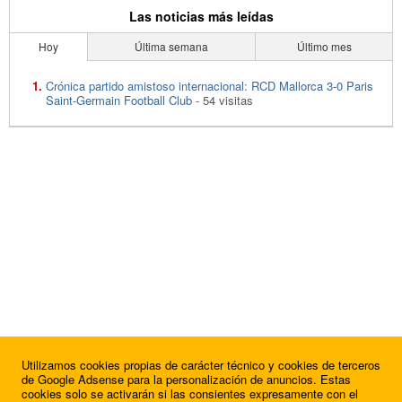
Las noticias más leídas
Hoy
Última semana
Último mes
Crónica partido amistoso internacional: RCD Mallorca 3-0 Paris
Saint-Germain Football Club
- 54 visitas
Utilizamos cookies propias de carácter técnico y cookies de terceros
de Google Adsense para la personalización de anuncios. Estas
cookies solo se activarán si las consientes expresamente con el