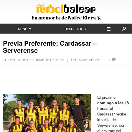
En memoria de Nofre Riera
MENÚ
RESULTADOS
Previa Preferente: Cardassar –
Serverense
JUEVES, 3 DE SEPTIEMBRE DE 2009
| LEÍDA 395 VECES |
1
El próximo
domingo a las 18
horas,
el
Cardassar recibe
la visita del
Serverense, con
el arbitraje del