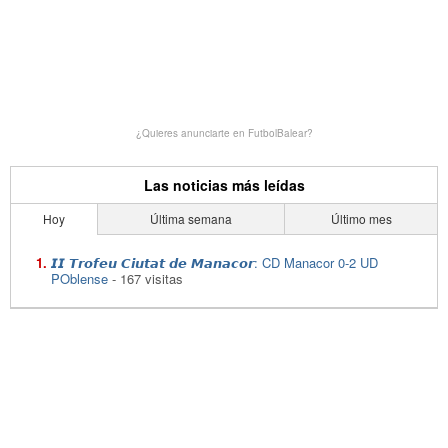
¿Quieres anunciarte en FutbolBalear?
Las noticias más leídas
Hoy
Última semana
Último mes
𝙄𝙄 𝙏𝙧𝙤𝙛𝙚𝙪 𝘾𝙞𝙪𝙩𝙖𝙩 𝙙𝙚 𝙈𝙖𝙣𝙖𝙘𝙤𝙧: CD Manacor 0-2 UD
POblense
- 167 visitas