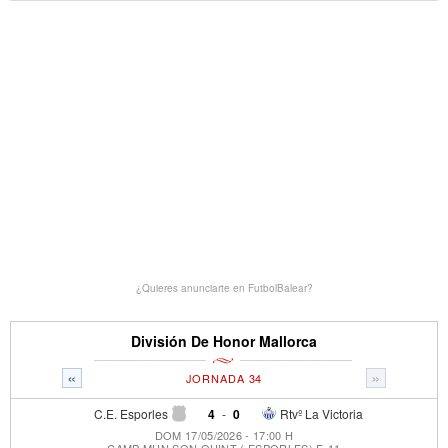
¿Quieres anunciarte en FutbolBalear?
División De Honor Mallorca
«
»
JORNADA 34
C.E. Esporles
4
-
0
Rtvº La Victoria
DOM 17/05/2026 - 17:00 H
CAMP MUN SON QUINT ( ESPORLES) F-11