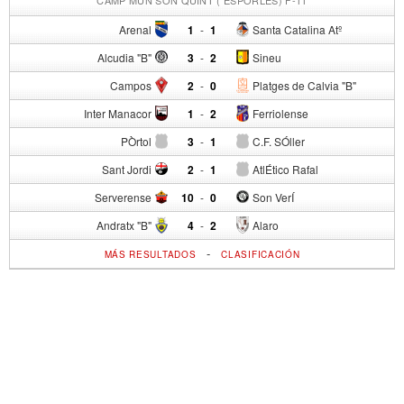
Arenal
1
-
1
Santa Catalina Atº
Alcudia "B"
3
-
2
Sineu
Campos
2
-
0
Platges de Calvia "B"
Inter Manacor
1
-
2
Ferriolense
PÒrtol
3
-
1
C.F. SÓller
Sant Jordi
2
-
1
AtlÉtico Rafal
Serverense
10
-
0
Son VerÍ
Andratx "B"
4
-
2
Alaro
-
MÁS RESULTADOS
CLASIFICACIÓN