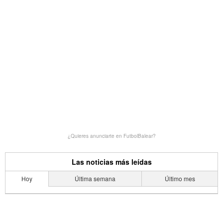
¿Quieres anunciarte en FutbolBalear?
Las noticias más leídas
Hoy
Última semana
Último mes