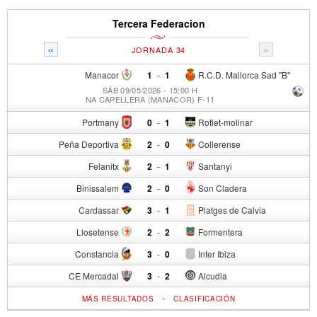
Tercera Federacion
«
»
JORNADA 34
Manacor
1
-
1
R.C.D. Mallorca Sad "B"
SÁB 09/05/2026 - 15:00 H
NA CAPELLERA (MANACOR) F-11
Portmany
0
-
1
Rotlet-molinar
Peña Deportiva
2
-
0
Collerense
Felanitx
2
-
1
Santanyi
Binissalem
2
-
0
Son Cladera
Cardassar
3
-
1
Platges de Calvia
Llosetense
2
-
2
Formentera
Constancia
3
-
0
Inter Ibiza
CE Mercadal
3
-
2
Alcudia
-
MÁS RESULTADOS
CLASIFICACIÓN