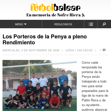
En memoria de Nofre Riera
MENÚ
RESULTADOS
Los Porteros de la Penya a pleno
Rendimiento
MIÉRCOLES, 2 DE SEPTIEMBRE DE 2009
| LEÍDA 1.003 VECES |
1
Como cada
temporada los
porteros de la
Penya están
trabajando a todo
tren para estar
preparados para la
liga de la mano de
Pablo Roca y de
su ayudante ,
pudimos observar