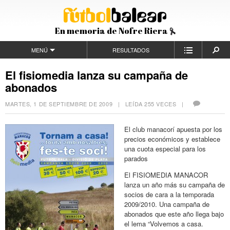
En memoria de Nofre Riera
MENÚ
RESULTADOS
El fisiomedia lanza su campaña de
abonados
MARTES, 1 DE SEPTIEMBRE DE 2009
| LEÍDA 255 VECES |
El club manacorí apuesta por los
precios económicos y establece
una cuota especial para los
parados
El FISIOMEDIA MANACOR
lanza un año más su campaña de
socios de cara a la temporada
2009/2010. Una campaña de
abonados que este año llega bajo
el lema “Volvemos a casa.