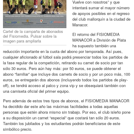
Vuelve con nosotros” y que
intentará sumar el mayor número
de apoyos posibles en el regreso
del club mallorquín a la ciudad de
Manacor.
Cartel de la campaña de abonados
El retorno del FISIOMEDIA
del Fisiomedia. Pulsar sobre la
MANACOR a División de Plata
imagen para ampliarla
ha supuesto también una
reducción importante en la cuota del abono por temporada. Así pues,
cualquier aficionado al fútbol sala podrá presenciar todos los partidos de
la fase regular de la competición, retirando su carnet de socio por tan
sólo 30 euros. Pero aún hay más: por 50 euros, se puede obtener el
abono “familiar” que incluye dos carnets de socio y por un poco más, 100
euros, se entregarán dos abonos (incluyendo todos los partidos de play-
off), se tendrá acceso al palco y zona vip y se obsequiará también con
una camiseta oficial del primer equipo.
Pero además de estos tres tipos de abonos, el FISIOMEDIA MANACOR
ha decidido dar este año las máximas facilidades a todas aquellas
personas que estén ahora mismo sin trabajo. Por eso, el club isleño pone
a su disposición un carnet “especial” que costará tan sólo 20 euros.
También los jubilados y los estudiantes podrán beneficiarse de este
simbólico precio.