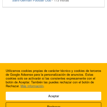
Saint-Germain Football Club
- 173 visitas
Utilizamos cookies propias de carácter técnico y cookies de terceros
de Google Adsense para la personalización de anuncios. Estas
cookies solo se activarán si las consientes expresamente con el
botón de Aceptar. También las puedes rechazar con el botón de
Rechazar.
Más información
.
© 2009 - 2026 Soluciones Corporativas IP, SL.
Aceptar
Todos los derechos reservados.
Rechazar
Aviso legal
Cookies
Acerca de nosotros
Contacto
Anúnciate en