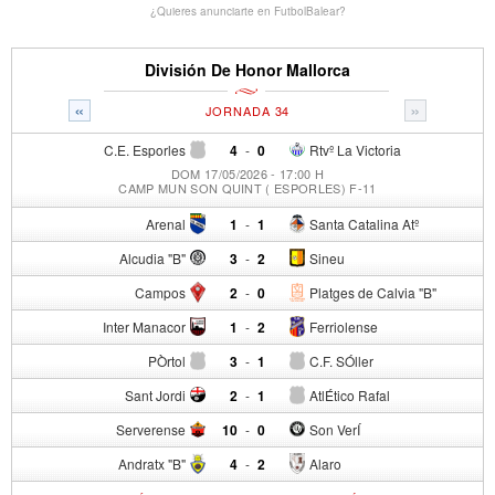
¿Quieres anunciarte en FutbolBalear?
División De Honor Mallorca
«
»
JORNADA 34
C.E. Esporles
4
-
0
Rtvº La Victoria
DOM 17/05/2026 - 17:00 H
CAMP MUN SON QUINT ( ESPORLES) F-11
Arenal
1
-
1
Santa Catalina Atº
Alcudia "B"
3
-
2
Sineu
Campos
2
-
0
Platges de Calvia "B"
Inter Manacor
1
-
2
Ferriolense
PÒrtol
3
-
1
C.F. SÓller
Sant Jordi
2
-
1
AtlÉtico Rafal
Serverense
10
-
0
Son VerÍ
Andratx "B"
4
-
2
Alaro