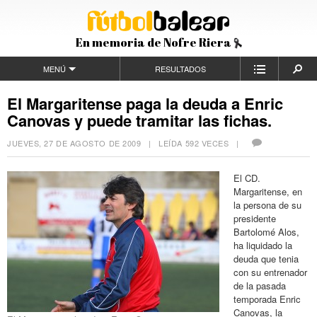
En memoria de Nofre Riera
MENÚ
RESULTADOS
El Margaritense paga la deuda a Enric
Canovas y puede tramitar las fichas.
JUEVES, 27 DE AGOSTO DE 2009
| LEÍDA 592 VECES |
El CD.
Margaritense, en
la persona de su
presidente
Bartolomé Alos,
ha liquidado la
deuda que tenia
con su entrenador
de la pasada
temporada Enric
Canovas, la