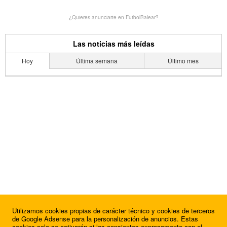
¿Quieres anunciarte en FutbolBalear?
Las noticias más leídas
Hoy
Última semana
Último mes
Utilizamos cookies propias de carácter técnico y cookies de terceros
de Google Adsense para la personalización de anuncios. Estas
cookies solo se activarán si las consientes expresamente con el