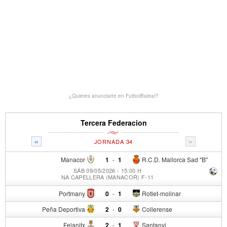
¿Quieres anunciarte en FutbolBalear?
Tercera Federacion
«
»
JORNADA 34
Manacor
1
-
1
R.C.D. Mallorca Sad "B"
SÁB 09/05/2026 - 15:00 H
NA CAPELLERA (MANACOR) F-11
Portmany
0
-
1
Rotlet-molinar
Peña Deportiva
2
-
0
Collerense
Felanitx
2
-
1
Santanyi