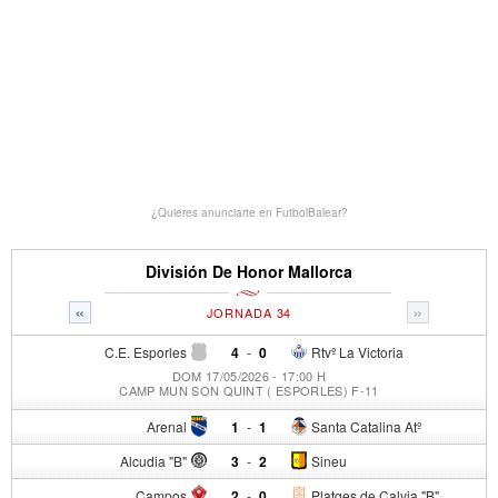
¿Quieres anunciarte en FutbolBalear?
División De Honor Mallorca
«
»
JORNADA 34
C.E. Esporles
4
-
0
Rtvº La Victoria
DOM 17/05/2026 - 17:00 H
CAMP MUN SON QUINT ( ESPORLES) F-11
Arenal
1
-
1
Santa Catalina Atº
Alcudia "B"
3
-
2
Sineu
Campos
2
-
0
Platges de Calvia "B"