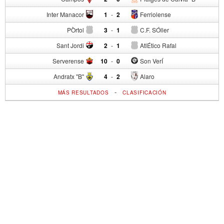
Inter Manacor
1
-
2
Ferriolense
PÒrtol
3
-
1
C.F. SÓller
Sant Jordi
2
-
1
AtlÉtico Rafal
Serverense
10
-
0
Son VerÍ
Andratx "B"
4
-
2
Alaro
-
MÁS RESULTADOS
CLASIFICACIÓN