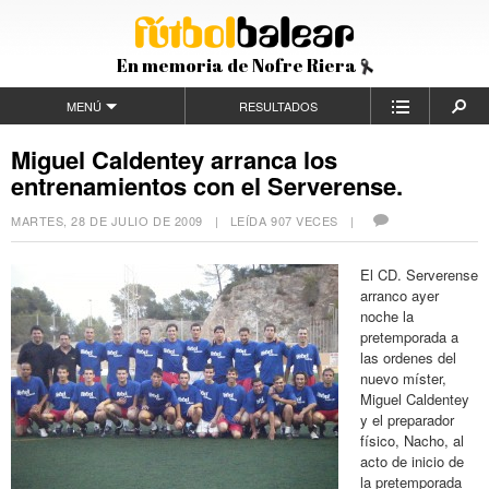
En memoria de Nofre Riera
MENÚ
RESULTADOS
Miguel Caldentey arranca los
entrenamientos con el Serverense.
MARTES, 28 DE JULIO DE 2009
| LEÍDA 907 VECES |
El CD. Serverense
arranco ayer
noche la
pretemporada a
las ordenes del
nuevo míster,
Miguel Caldentey
y el preparador
físico, Nacho, al
acto de inicio de
la pretemporada