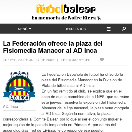
En memoria de Nofre Riera
MENÚ
RESULTADOS
La Federación ofrece la plaza del
Fisiomedia Manacor al AD Inca
JUEVES, 23 DE JULIO DE 2009
| LEÍDA 387 VECES |
La Federación Española de fútbol ha ofrecido la
plaza del Fisiomedia Manacor en la División de
Plata de fútbol sala al AD Inca.
En un fax remitido al club, se explica que en el
caso de que la asamblea de la LNFS, que se reúne
este jueves, resuelva la expulsión del Fisiomedia
AD. Inca
Manacor de la liga nacional, la plaza seria otorgada
al AD Inca. Según la normativa, la plaza
correspondería al Comité Balear, por lo que al ser el conjunto inquer el
mejor equipo de la pasada temporada en Primera A, por detrás del
ascendido Gasifred de Eivissa, le corresponde ese puesto.