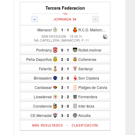
Tercera Federacion
«
»
JORNADA 34
Manacor
1
-
1
R.C.D. Mallorca Sad "B"
SÁB 09/05/2026 - 15:00 H
NA CAPELLERA (MANACOR) F-11
Portmany
0
-
1
Rotlet-molinar
Peña Deportiva
2
-
0
Collerense
Felanitx
2
-
1
Santanyi
Binissalem
2
-
0
Son Cladera
Cardassar
3
-
1
Platges de Calvia
Llosetense
2
-
2
Formentera
Constancia
3
-
0
Inter Ibiza
CE Mercadal
3
-
2
Alcudia
-
MÁS RESULTADOS
CLASIFICACIÓN