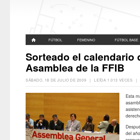
FÚTBOL
FEMENINO
FÚTBOL BASE
Sorteado el calendario d
Asamblea de la FFIB
SÁBADO, 18 DE JULIO DE 2009
| LEÍDA 1.013 VECES 
Esta ma
asamble
asisten
derech
Despué
del añ
propues