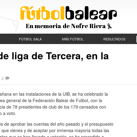
En memoria de Nofre Riera
FÚTBOL SALA
MÁS FÚTBOL
RESULTADOS
e liga de Tercera, en la
|
2
ñana en las instalaciones de la UIB, se ha celebrado la
a general de la Federación Balear de Fútbol, con la
cia de 78 presidentes de club de los 179 censados con
o a voto.
s de aprobar las cuentas del año pasado y el presupuesto
o que vienes y de aceptar por inmensa mayoría todas las
tas que se han llevado a votación, se ha procedido a