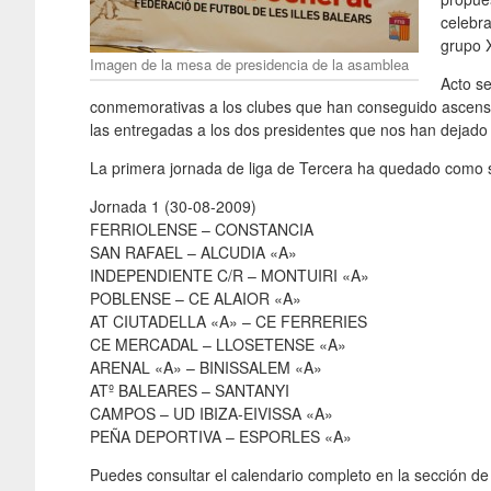
celebra
grupo X
Imagen de la mesa de presidencia de la asamblea
Acto s
conmemorativas a los clubes que han conseguido ascenso
las entregadas a los dos presidentes que nos han dejad
La primera jornada de liga de Tercera ha quedado como 
Jornada 1 (30-08-2009)
FERRIOLENSE – CONSTANCIA
SAN RAFAEL – ALCUDIA «A»
INDEPENDIENTE C/R – MONTUIRI «A»
POBLENSE – CE ALAIOR «A»
AT CIUTADELLA «A» – CE FERRERIES
CE MERCADAL – LLOSETENSE «A»
ARENAL «A» – BINISSALEM «A»
ATº BALEARES – SANTANYI
CAMPOS – UD IBIZA-EIVISSA «A»
PEÑA DEPORTIVA – ESPORLES «A»
Puedes consultar el calendario completo en la sección d