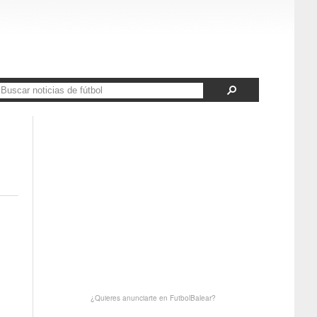
¿Quieres anunciarte en FutbolBalear?