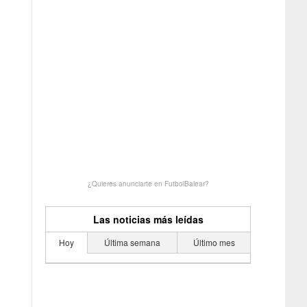
¿Quieres anunciarte en FutbolBalear?
Las noticias más leídas
Hoy
Última semana
Último mes