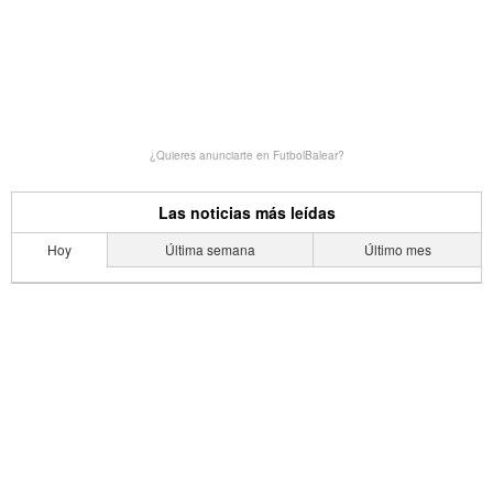
¿Quieres anunciarte en FutbolBalear?
Las noticias más leídas
Hoy
Última semana
Último mes