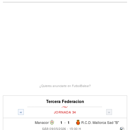
¿Quieres anunciarte en FutbolBalear?
Tercera Federacion
«
»
JORNADA 34
Manacor
1
-
1
R.C.D. Mallorca Sad "B"
SÁB 09/05/2026 - 15:00 H