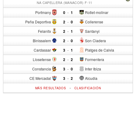
NA CAPELLERA (MANACOR) F-11
Portmany
0
-
1
Rotlet-molinar
Peña Deportiva
2
-
0
Collerense
Felanitx
2
-
1
Santanyi
Binissalem
2
-
0
Son Cladera
Cardassar
3
-
1
Platges de Calvia
Llosetense
2
-
2
Formentera
Constancia
3
-
0
Inter Ibiza
CE Mercadal
3
-
2
Alcudia
-
MÁS RESULTADOS
CLASIFICACIÓN