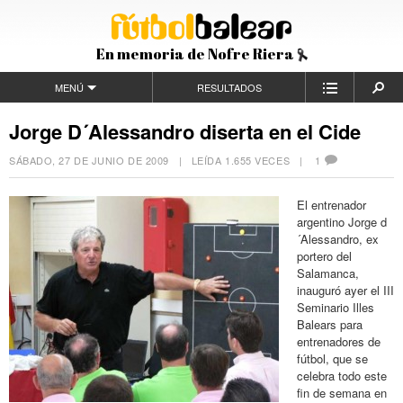
En memoria de Nofre Riera
MENÚ
RESULTADOS
Jorge D´Alessandro diserta en el Cide
SÁBADO, 27 DE JUNIO DE 2009
| LEÍDA 1.655 VECES |
1
El entrenador
argentino Jorge d
´Alessandro, ex
portero del
Salamanca,
inauguró ayer el III
Seminario Illes
Balears para
entrenadores de
fútbol, que se
celebra todo este
fin de semana en