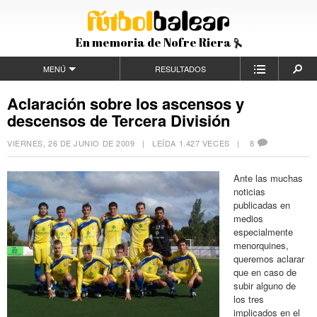
En memoria de Nofre Riera
MENÚ
RESULTADOS
Aclaración sobre los ascensos y
descensos de Tercera División
VIERNES, 26 DE JUNIO DE 2009
| LEÍDA 1.427 VECES |
8
Ante las muchas
noticias
publicadas en
medios
especialmente
menorquines,
queremos aclarar
que en caso de
subir alguno de
los tres
implicados en el