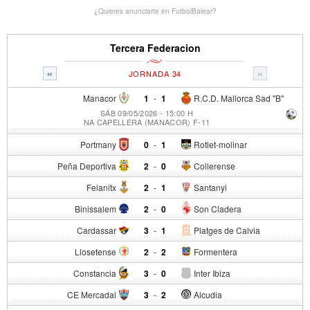
¿Quieres anunciarte en FutbolBalear?
Tercera Federacion
«
»
JORNADA 34
Manacor
1
-
1
R.C.D. Mallorca Sad "B"
SÁB 09/05/2026 - 15:00 H
NA CAPELLERA (MANACOR) F-11
Portmany
0
-
1
Rotlet-molinar
Peña Deportiva
2
-
0
Collerense
Felanitx
2
-
1
Santanyi
Binissalem
2
-
0
Son Cladera
Cardassar
3
-
1
Platges de Calvia
Llosetense
2
-
2
Formentera
Constancia
3
-
0
Inter Ibiza
CE Mercadal
3
-
2
Alcudia