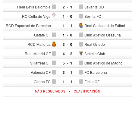
Real Betis Balompié
2
-
1
Levante UD
RC Celta de Vigo
1
-
0
Sevilla FC
RCD Espanyol de Barcelona
1
-
1
Real Sociedad de Fútbol
Getafe CF
1
-
0
Club Atlético Osasuna
RCD Mallorca
3
-
0
Real Oviedo
Real Madrid CF
4
-
2
Athletic Club
Villarreal CF
5
-
1
Club Atlético de Madrid
Valencia CF
3
-
1
FC Barcelona
Girona FC
1
-
1
Elche CF
-
MÁS RESULTADOS
CLASIFICACIÓN