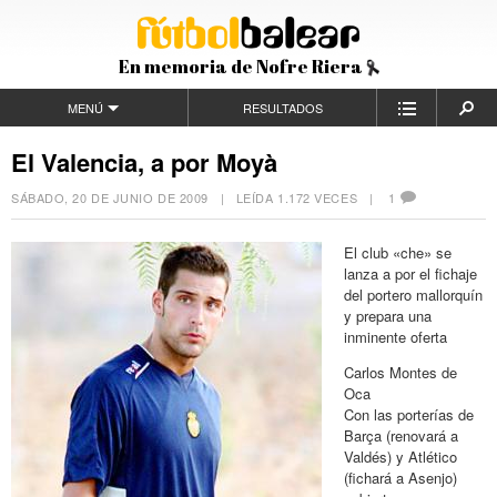
En memoria de Nofre Riera
MENÚ
RESULTADOS
El Valencia, a por Moyà
SÁBADO, 20 DE JUNIO DE 2009
| LEÍDA 1.172 VECES |
1
El club «che» se
lanza a por el fichaje
del portero mallorquín
y prepara una
inminente oferta
Carlos Montes de
Oca
Con las porterías de
Barça (renovará a
Valdés) y Atlético
(fichará a Asenjo)