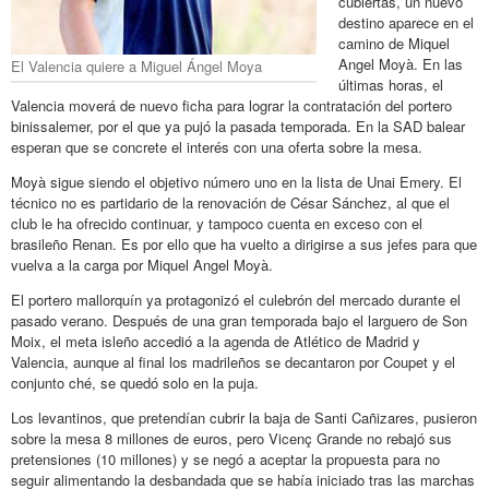
cubiertas, un nuevo
destino aparece en el
camino de Miquel
Angel Moyà. En las
El Valencia quiere a Miguel Ángel Moya
últimas horas, el
Valencia moverá de nuevo ficha para lograr la contratación del portero
binissalemer, por el que ya pujó la pasada temporada. En la SAD balear
esperan que se concrete el interés con una oferta sobre la mesa.
Moyà sigue siendo el objetivo número uno en la lista de Unai Emery. El
técnico no es partidario de la renovación de César Sánchez, al que el
club le ha ofrecido continuar, y tampoco cuenta en exceso con el
brasileño Renan. Es por ello que ha vuelto a dirigirse a sus jefes para que
vuelva a la carga por Miquel Angel Moyà.
El portero mallorquín ya protagonizó el culebrón del mercado durante el
pasado verano. Después de una gran temporada bajo el larguero de Son
Moix, el meta isleño accedió a la agenda de Atlético de Madrid y
Valencia, aunque al final los madrileños se decantaron por Coupet y el
conjunto ché, se quedó solo en la puja.
Los levantinos, que pretendían cubrir la baja de Santi Cañizares, pusieron
sobre la mesa 8 millones de euros, pero Vicenç Grande no rebajó sus
pretensiones (10 millones) y se negó a aceptar la propuesta para no
seguir alimentando la desbandada que se había iniciado tras las marchas