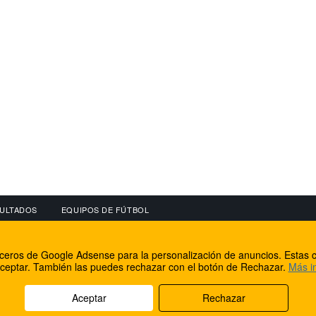
ULTADOS
EQUIPOS DE FÚTBOL
OS
CONECTA CON NOSOTROS
OTROS SERVICIO
erceros de Google Adsense para la personalización de anuncios. Estas c
lear
Facebook
Internet Rural Mal
ceptar. También las puedes rechazar con el botón de Rechazar.
Más i
as IP
Twitter
Registro de domin
Aceptar
Rechazar