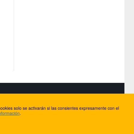
S
ookies solo se activarán si las consientes expresamente con el
lorca
nformación
.
ios