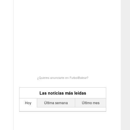
¿Quieres anunciarte en FutbolBalear?
Las noticias más leídas
Hoy
Última semana
Último mes