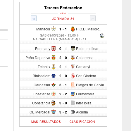
Tercera Federacion
«
»
JORNADA 34
Manacor
1
-
1
R.C.D. Mallorca Sad "B"
SÁB 09/05/2026 - 15:00 H
NA CAPELLERA (MANACOR) F-11
Portmany
0
-
1
Rotlet-molinar
Peña Deportiva
2
-
0
Collerense
Felanitx
2
-
1
Santanyi
Binissalem
2
-
0
Son Cladera
Cardassar
3
-
1
Platges de Calvia
Llosetense
2
-
2
Formentera
Constancia
3
-
0
Inter Ibiza
CE Mercadal
3
-
2
Alcudia
-
MÁS RESULTADOS
CLASIFICACIÓN