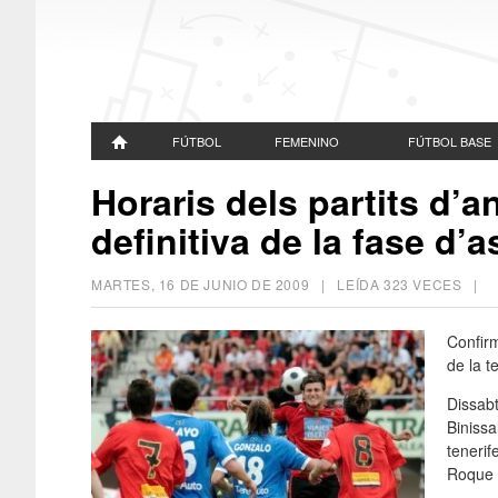
FÚTBOL
FEMENINO
FÚTBOL BASE
Horaris dels partits d’a
definitiva de la fase d
MARTES, 16 DE JUNIO DE 2009
| LEÍDA 323 VECES |
Confirm
de la t
Dissabt
Binissa
tenerif
Roque 