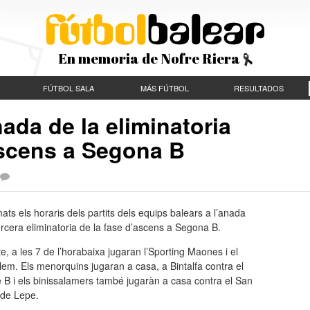
En memoria de Nofre Riera
FÚTBOL SALA
MÁS FÚTBOL
RESULTADOS
nada de la eliminatoria
’ascens a Segona B
ats els horaris dels partits dels equips balears a l’anada
ercera eliminatoria de la fase d’ascens a Segona B.
e, a les 7 de l’horabaixa jugaran l’Sporting Maones i el
lem. Els menorquins jugaran a casa, a Bintalfa contra el
e B i els binissalamers també jugaràn a casa contra el San
de Lepe.