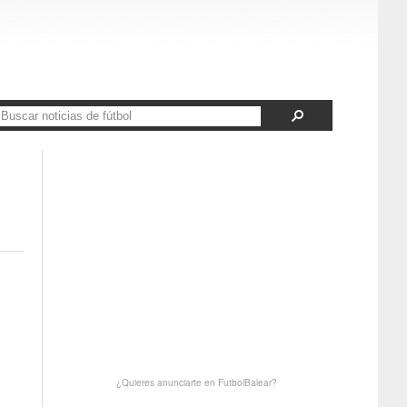
¿Quieres anunciarte en FutbolBalear?