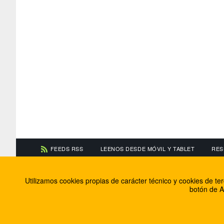
FEEDS RSS
LEENOS DESDE MÓVIL Y TABLET
RES
CONTACTA CON NOSOTROS
ACERCA DE NOSOTR
Utilizamos cookies propias de carácter técnico y cookies de t
Información de contacto
El equipo de FútbolBa
botón de A
Anúnciate en FútbolBalear
Soluciones Corporativ
Colabora con nosotros
Canal ético