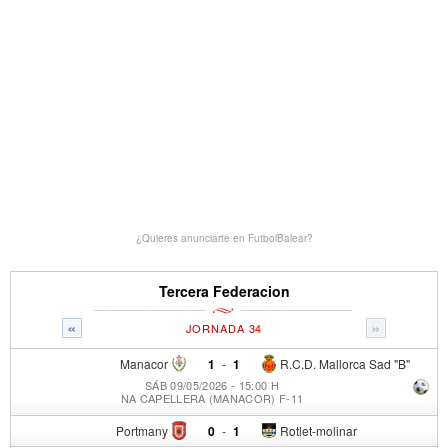
¿Quieres anunciarte en FutbolBalear?
Tercera Federacion
«
»
JORNADA 34
Manacor
1
-
1
R.C.D. Mallorca Sad "B"
SÁB 09/05/2026 - 15:00 H
NA CAPELLERA (MANACOR) F-11
Portmany
0
-
1
Rotlet-molinar