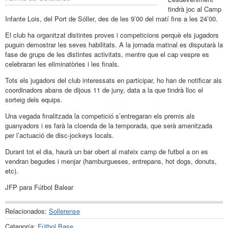
tindrà joc al Camp
Infante Lois, del Port de Sóller, des de les 9’00 del matí fins a les 24’00.
El club ha organitzat distintes proves i competicions perquè els jugadors
puguin demostrar les seves habilitats. A la jornada matinal es disputarà la
fase de grups de les distintes activitats, mentre que el cap vespre es
celebraran les eliminatòries i les finals.
Tots els jugadors del club interessats en participar, ho han de notificar als
coordinadors abans de dijous 11 de juny, data a la que tindrà lloc el
sorteig dels equips.
Una vegada finalitzada la competició s’entregaran els premis als
guanyadors i es farà la cloenda de la temporada, que serà amenitzada
per l’actuació de disc-jockeys locals.
Durant tot el dia, haurà un bar obert al mateix camp de futbol a on es
vendran begudes i menjar (hamburgueses, entrepans, hot dogs, donuts,
etc).
JFP para Fútbol Balear
Relacionados:
Sollerense
Categoría:
Fútbol Base