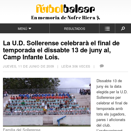
En memoria de Nofre Riera
MENÚ
RESULTADOS
La U.D. Sollerense celebrarà el final de
temporada el dissabte 13 de juny al,
Camp Infante Lois.
JUEVES, 11 DE JUNIO DE 2009
| LEÍDA 306 VECES |
Dissabte 13 de
juny és la data
elegida per la U.D.
Sollerense per
celebrar el final de
temporada amb
tots els jugadors,
pares i aficionats
del club.
Familia del Sollerense
L’esdeveniment