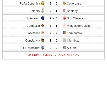
Peña Deportiva
2
-
0
Collerense
Felanitx
2
-
1
Santanyi
Binissalem
2
-
0
Son Cladera
Cardassar
3
-
1
Platges de Calvia
Llosetense
2
-
2
Formentera
Constancia
3
-
0
Inter Ibiza
CE Mercadal
3
-
2
Alcudia
-
MÁS RESULTADOS
CLASIFICACIÓN