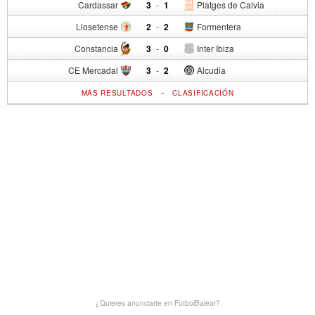
Cardassar
3
-
1
Platges de Calvia
Llosetense
2
-
2
Formentera
Constancia
3
-
0
Inter Ibiza
CE Mercadal
3
-
2
Alcudia
-
MÁS RESULTADOS
CLASIFICACIÓN
¿Quieres anunciarte en FutbolBalear?