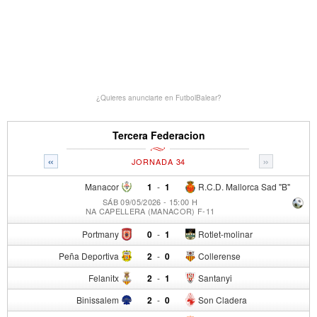
¿Quieres anunciarte en FutbolBalear?
Tercera Federacion
«
»
JORNADA 34
Manacor
1
-
1
R.C.D. Mallorca Sad "B"
SÁB 09/05/2026 - 15:00 H
NA CAPELLERA (MANACOR) F-11
Portmany
0
-
1
Rotlet-molinar
Peña Deportiva
2
-
0
Collerense
Felanitx
2
-
1
Santanyi
Binissalem
2
-
0
Son Cladera