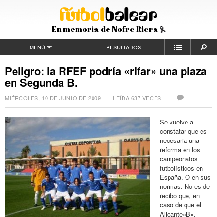
En memoria de Nofre Riera
MENÚ
RESULTADOS
Peligro: la RFEF podría «rifar» una plaza
en Segunda B.
MIÉRCOLES, 10 DE JUNIO DE 2009
| LEÍDA 637 VECES |
Se vuelve a
constatar que es
necesaria una
reforma en los
campeonatos
futbolísticos en
España. O en sus
normas. No es de
recibo que, en
caso de que el
Alicante»B»,