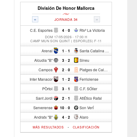
División De Honor Mallorca
«
»
JORNADA 34
C.E. Esporles
4
-
0
Rtvº La Victoria
DOM 17/05/2026 - 17:00 H
CAMP MUN SON QUINT ( ESPORLES) F-11
Arenal
1
-
1
Santa Catalina Atº
Alcudia "B"
3
-
2
Sineu
Campos
2
-
0
Platges de Calvia "B"
Inter Manacor
1
-
2
Ferriolense
PÒrtol
3
-
1
C.F. SÓller
Sant Jordi
2
-
1
AtlÉtico Rafal
Serverense
10
-
0
Son VerÍ
Andratx "B"
4
-
2
Alaro
-
MÁS RESULTADOS
CLASIFICACIÓN