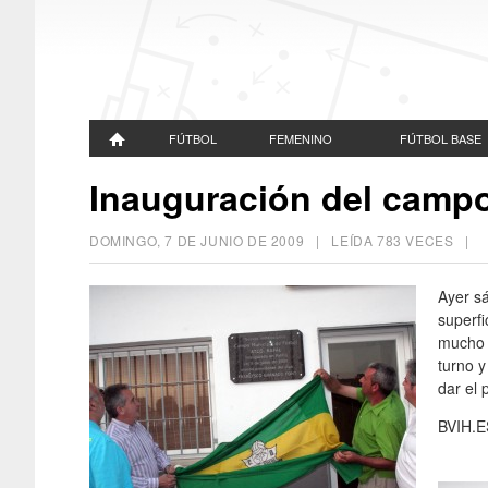
FÚTBOL
FEMENINO
FÚTBOL BASE
Inauguración del campo
DOMINGO, 7 DE JUNIO DE 2009
| LEÍDA 783 VECES |
Ayer s
superfi
mucho p
turno y
dar el 
BVIH.E