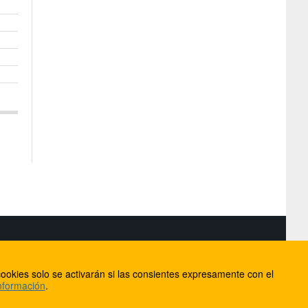
S
ookies solo se activarán si las consientes expresamente con el
lorca
nformación
.
ios