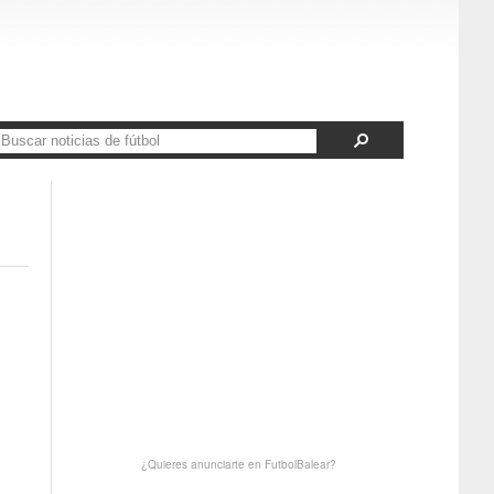
¿Quieres anunciarte en FutbolBalear?