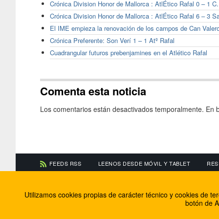
Crónica Division Honor de Mallorca : AtlÉtico Rafal 0 – 1 C
Crónica Division Honor de Mallorca : AtlÉtico Rafal 6 – 3 S
El IME empieza la renovación de los campos de Can Valero
Crónica Preferente: Son Verí 1 – 1 Atº Rafal
Cuadrangular futuros prebenjamines en el Atlético Rafal
Comenta esta noticia
Los comentarios están desactivados temporalmente. En b
FEEDS RSS
LEENOS DESDE MÓVIL Y TABLET
RES
CONTACTA CON NOSOTROS
ACERCA DE NOSOTR
Utilizamos cookies propias de carácter técnico y cookies de t
Información de contacto
El equipo de FútbolBa
botón de A
Anúnciate en FútbolBalear
Soluciones Corporativ
Colabora con nosotros
Canal ético