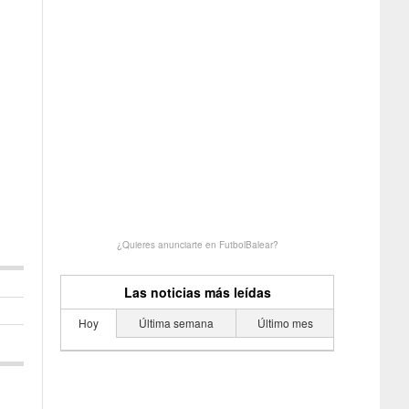
¿Quieres anunciarte en FutbolBalear?
Las noticias más leídas
Hoy
Última semana
Último mes