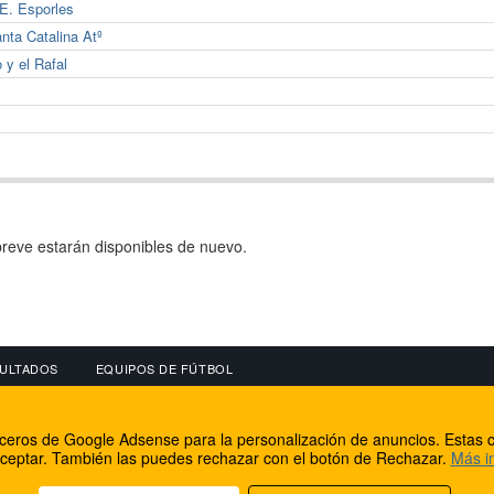
.E. Esporles
anta Catalina Atº
 y el Rafal
reve estarán disponibles de nuevo.
ULTADOS
EQUIPOS DE FÚTBOL
OS
CONECTA CON NOSOTROS
OTROS SERVICIO
erceros de Google Adsense para la personalización de anuncios. Estas c
lear
Facebook
Internet Rural Mal
ceptar. También las puedes rechazar con el botón de Rechazar.
Más i
as IP
Twitter
Registro de domin