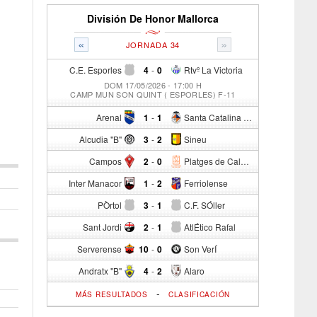
División De Honor Mallorca
«
»
JORNADA 34
C.E. Esporles
4
-
0
Rtvº La Victoria
DOM 17/05/2026 - 17:00 H
CAMP MUN SON QUINT ( ESPORLES) F-11
Arenal
1
-
1
Santa Catalina Atº
Alcudia "B"
3
-
2
Sineu
Campos
2
-
0
Platges de Calvia "B"
Inter Manacor
1
-
2
Ferriolense
PÒrtol
3
-
1
C.F. SÓller
Sant Jordi
2
-
1
AtlÉtico Rafal
Serverense
10
-
0
Son VerÍ
Andratx "B"
4
-
2
Alaro
-
MÁS RESULTADOS
CLASIFICACIÓN