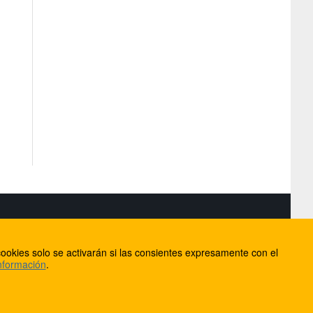
S
ookies solo se activarán si las consientes expresamente con el
lorca
nformación
.
ios