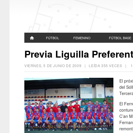
FÚTBOL
FEMENINO
FÚTBOL BASE
Previa Liguilla Preferent
VIERNES, 5 DE JUNIO DE 2009
| LEÍDA 355 VECES |
1
El próx
del Sól
Tercera
El Ferr
contund
C’an Ma
Fernan
remont