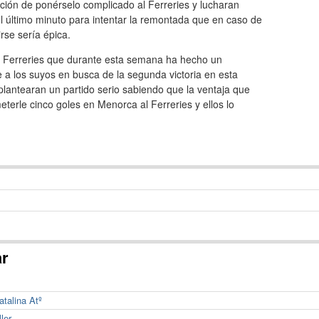
nción de ponérselo complicado al Ferreries y lucharan
l último minuto para intentar la remontada que en caso de
rse sería épica.
l Ferreries que durante esta semana ha hecho un
 a los suyos en busca de la segunda victoria en esta
 plantearan un partido serio sabiendo que la ventaja que
eterle cinco goles en Menorca al Ferreries y ellos lo
ar
atalina Atº
ler