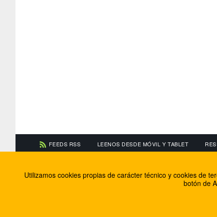
FEEDS RSS
LEENOS DESDE MÓVIL Y TABLET
RES
CONTACTA CON NOSOTROS
ACERCA DE NOSOTR
Utilizamos cookies propias de carácter técnico y cookies de t
Información de contacto
El equipo de FútbolBa
botón de A
Anúnciate en FútbolBalear
Soluciones Corporativ
Colabora con nosotros
Canal ético