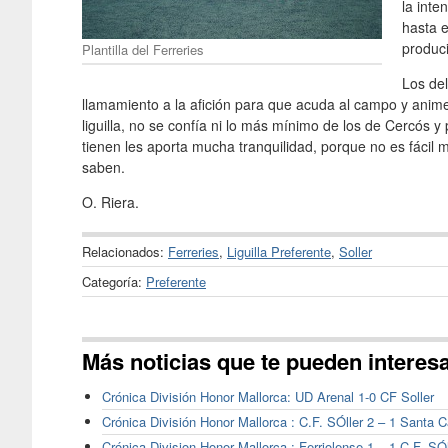
la inte
hasta e
produci
Plantilla del Ferreries
Los de
llamamiento a la afición para que acuda al campo y anime
liguilla, no se confía ni lo más mínimo de los de Cercós y
tienen les aporta mucha tranquilidad, porque no es fácil m
saben.
O. Riera.
Relacionados:
Ferreries
,
Liguilla Preferente
,
Soller
Categoría:
Preferente
Más noticias que te pueden interes
Crónica División Honor Mallorca: UD Arenal 1-0 CF Soller
Crónica División Honor Mallorca : C.F. SÓller 2 – 1 Santa C
Crónica Division Honor Mallorca : Ferriolense 1 – 1 C.F. SÓl