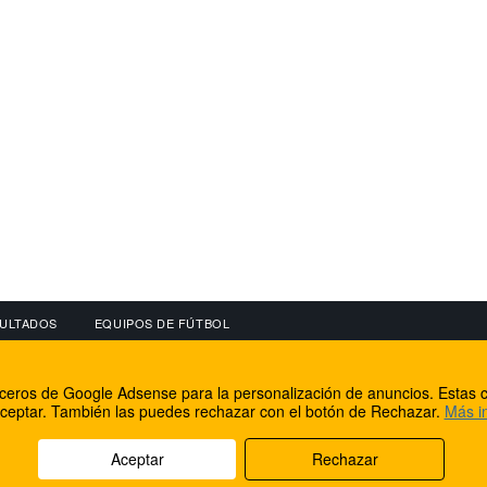
ULTADOS
EQUIPOS DE FÚTBOL
OS
CONECTA CON NOSOTROS
OTROS SERVICIO
erceros de Google Adsense para la personalización de anuncios. Estas c
lear
Facebook
Internet Rural Mal
ceptar. También las puedes rechazar con el botón de Rechazar.
Más i
as IP
Twitter
Registro de domin
Aceptar
Rechazar