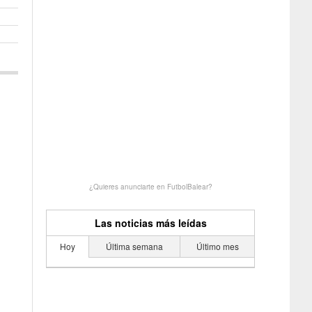
¿Quieres anunciarte en FutbolBalear?
Las noticias más leídas
Hoy
Última semana
Último mes