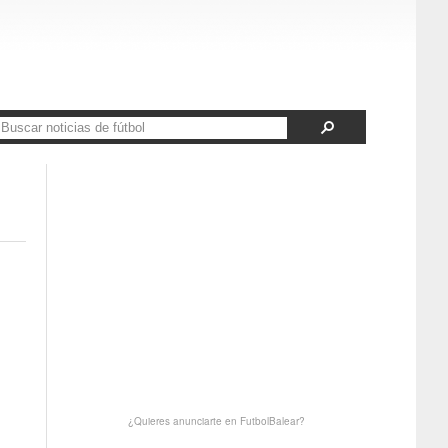
¿Quieres anunciarte en FutbolBalear?