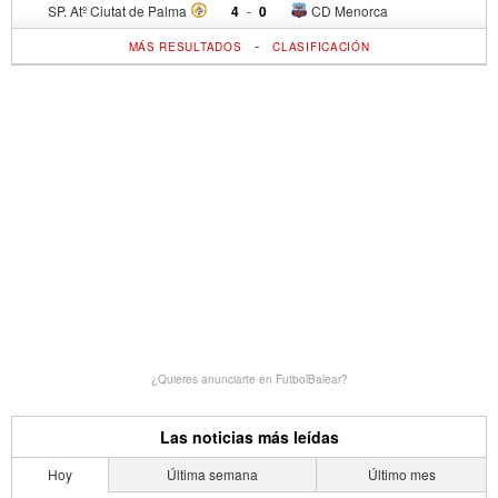
SP. Atº Ciutat de Palma
4
-
0
CD Menorca
-
MÁS RESULTADOS
CLASIFICACIÓN
¿Quieres anunciarte en FutbolBalear?
Las noticias más leídas
Hoy
Última semana
Último mes