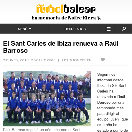
En memoria de Nofre Riera
MENÚ
RESULTADOS
El Sant Carles de Ibiza renueva a Raúl
Barroso
VIERNES, 22 DE MAYO DE 2009
| LEÍDA 545 VECES |
Según nos
informan desde
Ibiza, la SE Sant
Carles ha
renovado a Raúl
Barroso por una
temporada más
para dirigir al
equipo juvenil que
este año ha
Raúl Barroso seguirá un año más con el Sant
estado a punto de