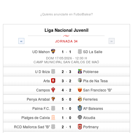
¿Quieres anunciarte en FutbolBalear?
Liga Nacional Juvenil
«
»
JORNADA 34
UD Mahon
1
-
1
SD La Salle
DOM 17/05/2026 - 12:00 H
CAMP MUNICIPAL SAN CARLOS DE MAÓ
U D Ibiza
2
-
3
Poblense
Arta
3
-
2
Pla de Na Tesa
Campos
4
-
2
San Francisco "B"
Penya Arrabal
5
-
0
Ferreries
Palma F.C.
1
-
0
Atº Baleares
Platges de Calvia
1
-
0
Alcudia
RCD Mallorca Sad "B"
2
-
1
Portmany