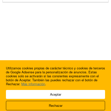
Utilizamos cookies propias de carácter técnico y cookies de terceros
de Google Adsense para la personalización de anuncios. Estas
cookies solo se activarán si las consientes expresamente con el
botón de Aceptar. También las puedes rechazar con el botón de
Rechazar.
Más información
.
© 2009 - 2026 Soluciones Corporativas IP, SL.
Aceptar
Todos los derechos reservados.
Rechazar
Aviso legal
Cookies
Acerca de nosotros
Contacto
Anúnciate en
FútbolBalear