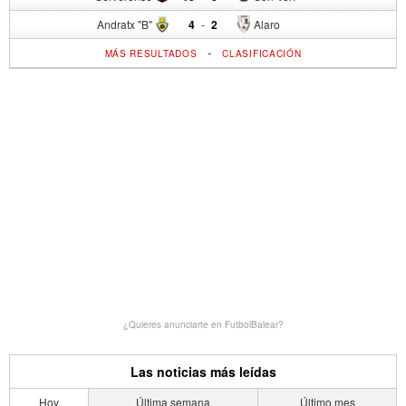
Andratx "B"
4
-
2
Alaro
-
MÁS RESULTADOS
CLASIFICACIÓN
¿Quieres anunciarte en FutbolBalear?
Las noticias más leídas
Hoy
Última semana
Último mes