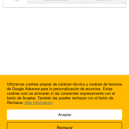
Utilizamos cookies propias de carácter técnico y cookies de terceros
de Google Adsense para la personalización de anuncios. Estas
cookies solo se activarán si las consientes expresamente con el
botón de Aceptar. También las puedes rechazar con el botón de
Rechazar.
Más información
.
© 2009 - 2026 Soluciones Corporativas IP, SL.
Aceptar
Todos los derechos reservados.
Rechazar
Aviso legal
Cookies
Acerca de nosotros
Contacto
Anúnciate en