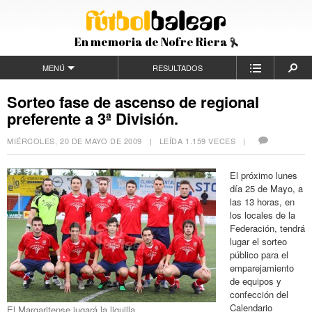
En memoria de Nofre Riera
MENÚ
RESULTADOS
Sorteo fase de ascenso de regional
preferente a 3ª División.
MIÉRCOLES, 20 DE MAYO DE 2009
| LEÍDA 1.159 VECES |
El próximo lunes
día 25 de Mayo, a
las 13 horas, en
los locales de la
Federación, tendrá
lugar el sorteo
público para el
emparejamiento
de equipos y
confección del
Calendario
El Margaritense jugará la liguilla