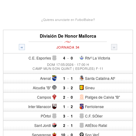
¿Quieres anunciarte en FutbolBalear?
División De Honor Mallorca
«
»
JORNADA 34
C.E. Esporles
4
-
0
Rtvº La Victoria
DOM 17/05/2026 - 17:00 H
CAMP MUN SON QUINT ( ESPORLES) F-11
Arenal
1
-
1
Santa Catalina Atº
Alcudia "B"
3
-
2
Sineu
Campos
2
-
0
Platges de Calvia "B"
Inter Manacor
1
-
2
Ferriolense
PÒrtol
3
-
1
C.F. SÓller
Sant Jordi
2
-
1
AtlÉtico Rafal
Serverense
10
-
0
Son VerÍ