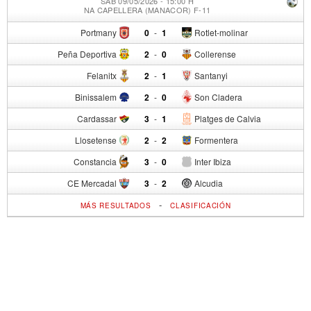
SÁB 09/05/2026 - 15:00 H
NA CAPELLERA (MANACOR) F-11
Portmany
0
-
1
Rotlet-molinar
Peña Deportiva
2
-
0
Collerense
Felanitx
2
-
1
Santanyi
Binissalem
2
-
0
Son Cladera
Cardassar
3
-
1
Platges de Calvia
Llosetense
2
-
2
Formentera
Constancia
3
-
0
Inter Ibiza
CE Mercadal
3
-
2
Alcudia
-
MÁS RESULTADOS
CLASIFICACIÓN