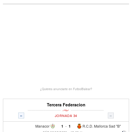
¿Quieres anunciarte en FutbolBalear?
Tercera Federacion
«
»
JORNADA 34
Manacor
1
-
1
R.C.D. Mallorca Sad "B"