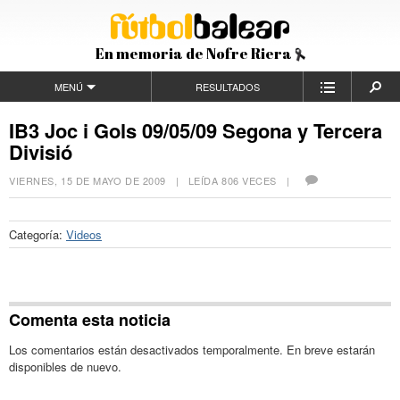
En memoria de Nofre Riera
MENÚ
RESULTADOS
IB3 Joc i Gols 09/05/09 Segona y Tercera
Divisió
VIERNES, 15 DE MAYO DE 2009
| LEÍDA 806 VECES |
Categoría:
Videos
Comenta esta noticia
Los comentarios están desactivados temporalmente. En breve estarán
disponibles de nuevo.