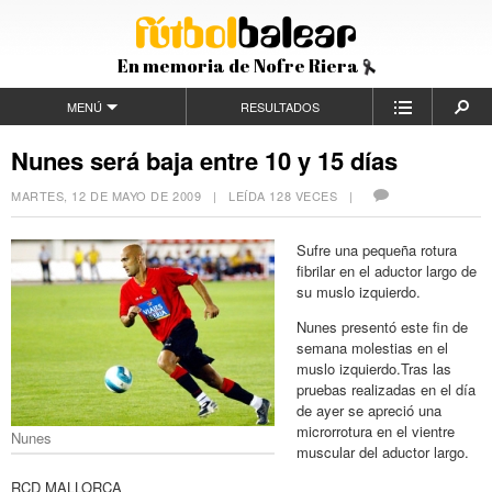
En memoria de Nofre Riera
MENÚ
RESULTADOS
Nunes será baja entre 10 y 15 días
MARTES, 12 DE MAYO DE 2009
| LEÍDA 128 VECES |
Sufre una pequeña rotura
fibrilar en el aductor largo de
su muslo izquierdo.
Nunes presentó este fin de
semana molestias en el
muslo izquierdo.Tras las
pruebas realizadas en el día
de ayer se apreció una
microrrotura en el vientre
Nunes
muscular del aductor largo.
RCD MALLORCA