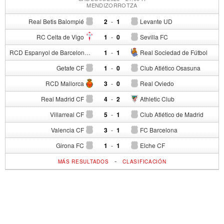
MENDIZORROTZA
Real Betis Balompié
2
-
1
Levante UD
RC Celta de Vigo
1
-
0
Sevilla FC
RCD Espanyol de Barcelona
1
-
1
Real Sociedad de Fútbol
Getafe CF
1
-
0
Club Atlético Osasuna
RCD Mallorca
3
-
0
Real Oviedo
Real Madrid CF
4
-
2
Athletic Club
Villarreal CF
5
-
1
Club Atlético de Madrid
Valencia CF
3
-
1
FC Barcelona
Girona FC
1
-
1
Elche CF
-
MÁS RESULTADOS
CLASIFICACIÓN