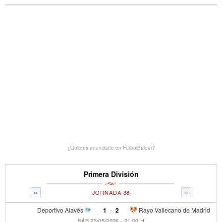
¿Quieres anunciarte en FutbolBalear?
Primera División
«
»
JORNADA 38
Deportivo Alavés
1
-
2
Rayo Vallecano de Madrid
SÁB 23/05/2026 - 21:00 H