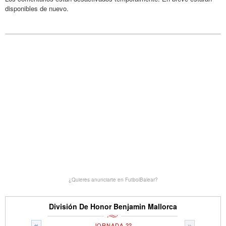
disponibles de nuevo.
¿Quieres anunciarte en FutbolBalear?
División De Honor Benjamin Mallorca
«
»
JORNADA 22