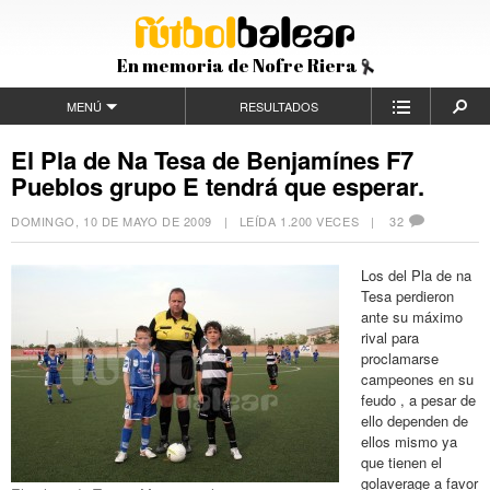
En memoria de Nofre Riera
MENÚ
RESULTADOS
El Pla de Na Tesa de Benjamínes F7
Pueblos grupo E tendrá que esperar.
DOMINGO, 10 DE MAYO DE 2009
| LEÍDA 1.200 VECES |
32
Los del Pla de na
Tesa perdieron
ante su máximo
rival para
proclamarse
campeones en su
feudo , a pesar de
ello dependen de
ellos mismo ya
que tienen el
golaverage a favor