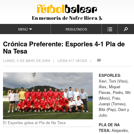
En memoria de Nofre Riera
MENÚ
RESULTADOS
Crónica Preferente: Esporles 4-1 Pla de
Na Tesa
LUNES, 4 DE MAYO DE 2009
| LEÍDA 417 VECES |
ESPORLES
:
Xavi, Toni (Viso),
Álex, Miquel
Flexas, Pedro, Mir
(Moro), Frau,
Juanpi (Tomeu),
Bibi (Pep), Dani y
Julio.
El Esporles golea al Pla de Na Tesa
PLA DE NA
TESA:
Alejandro,