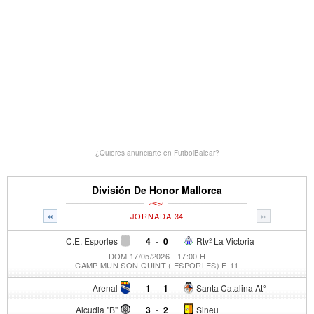
¿Quieres anunciarte en FutbolBalear?
División De Honor Mallorca
«
»
JORNADA 34
C.E. Esporles
4
-
0
Rtvº La Victoria
DOM 17/05/2026 - 17:00 H
CAMP MUN SON QUINT ( ESPORLES) F-11
Arenal
1
-
1
Santa Catalina Atº
Alcudia "B"
3
-
2
Sineu