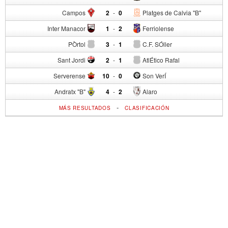
Campos
2
-
0
Platges de Calvia "B"
Inter Manacor
1
-
2
Ferriolense
PÒrtol
3
-
1
C.F. SÓller
Sant Jordi
2
-
1
AtlÉtico Rafal
Serverense
10
-
0
Son VerÍ
Andratx "B"
4
-
2
Alaro
-
MÁS RESULTADOS
CLASIFICACIÓN