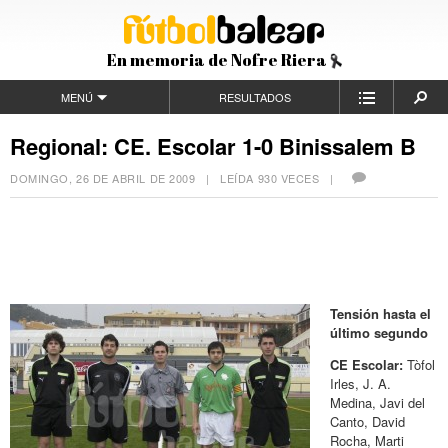
En memoria de Nofre Riera
MENÚ
RESULTADOS
Regional: CE. Escolar 1-0 Binissalem B
DOMINGO, 26 DE ABRIL DE 2009
| LEÍDA 930 VECES |
Tensión hasta el
último segundo
CE Escolar:
Tòfol
Irles, J. A.
Medina, Javi del
Canto, David
Rocha, Marti