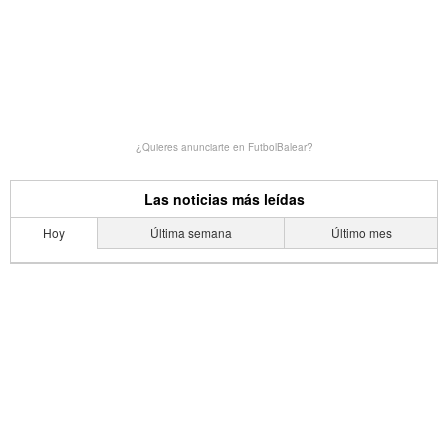
¿Quieres anunciarte en FutbolBalear?
Las noticias más leídas
Hoy
Última semana
Último mes