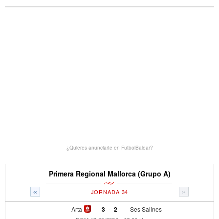
¿Quieres anunciarte en FutbolBalear?
Primera Regional Mallorca (Grupo A)
«
»
JORNADA 34
Arta
3
-
2
Ses Salines