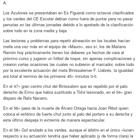
A.
Los Azulones se presentaban en Es Figueral como octavos clasificados
y los verdes del CE Escolar debían como fuera de puntar para no pasar
penurias en las últimas jornadas debido a lo apretado de la clasificación
sobre todo en la zona media y baja.
Las lesiones y problemas para repetir alineación en los locales hacían
mella una vez más en el equipo de «Mauro», eso sí, los de Mariano
Ramón hoy prácticamente tienen los deberes ya hechos de cara al
próximo curso y jugaron un fútbol de toque, sin apenas complicaciones y
crearon varias ocasiones las cuales no subieron al marcador, sobre todo
por la excelente actuación del meta Binissalemer F. Llabrés, la igualdad
era total al termino de los primeros 45» minutos 0-0.
En el 47» gran centro chut del Binissalem que es repelido por el palo
derecho de Ermo que había sustituido a Tòfol lesionado, en el 54» gran
disparo de Rafa Navarro.
En el 56» pase de la muerte de Álvaro Ortega hacia Joan Ribot quien
coloca el esférico de fuerte chut junto al palo del portero a su derecha y
este último despeja in extremis de manera espectacular.
En el 58» Gol anulado a los verdes, aunque el árbitro en el único «lunar»
respecto a su actuación tendría que haber aplicado (y de forma clara) la