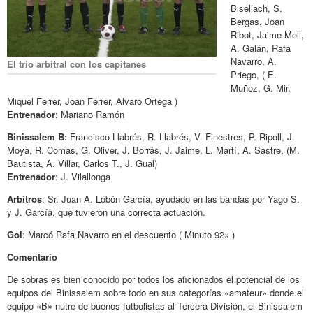
Bisellach, S.
Bergas, Joan
Ribot, Jaime Moll,
A. Galán, Rafa
Navarro, A.
El trio arbitral con los capitanes
Priego, ( E.
Muñoz, G. Mir,
Miquel Ferrer, Joan Ferrer, Alvaro Ortega )
Entrenador
: Mariano Ramón
Binissalem B:
Francisco Llabrés, R. Llabrés, V. Finestres, P. Ripoll, J.
Moyà, R. Comas, G. Oliver, J. Borrás, J. Jaime, L. Martí, A. Sastre, (M.
Bautista, A. Villar, Carlos T., J. Gual)
Entrenador
: J. Vilallonga
Arbitros
: Sr. Juan A. Lobón García, ayudado en las bandas por Yago S.
y J. García, que tuvieron una correcta actuación.
Gol
: Marcó Rafa Navarro en el descuento ( Minuto 92» )
Comentario
De sobras es bien conocido por todos los aficionados el potencial de los
equipos del Binissalem sobre todo en sus categorías «amateur» donde el
equipo «B» nutre de buenos futbolistas al Tercera División, el Binissalem