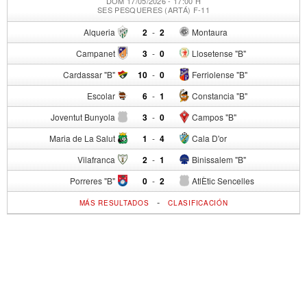
DOM 17/05/2026 - 17:00 H
SES PESQUERES (ARTÁ) F-11
Alqueria
2
-
2
Montaura
Campanet
3
-
0
Llosetense "B"
Cardassar "B"
10
-
0
Ferriolense "B"
Escolar
6
-
1
Constancia "B"
Joventut Bunyola
3
-
0
Campos "B"
Maria de La Salut
1
-
4
Cala D'or
Vilafranca
2
-
1
Binissalem "B"
Porreres "B"
0
-
2
AtlÈtic Sencelles
-
MÁS RESULTADOS
CLASIFICACIÓN