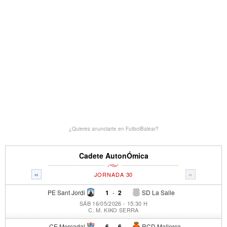
¿Quieres anunciarte en FutbolBalear?
Cadete AutonÓmica
«
»
JORNADA 30
PE Sant Jordi
1
-
2
SD La Salle
SÁB 16/05/2026 - 15:30 H
C. M. KIKO SERRA
CE Mercadal
6
-
6
RCD Mallorca