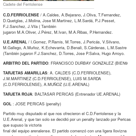
Cadete del Ferriolense
C.D.FERRIOLENSE
/ A.Caldes, A.Bejarano, J.Oliva, T.Fernandez,
D.Quetglas, J.Molina, Jose M.Martinez, L.M.Sardá, P.J.Pesset,
F.J.Sanchez, J.Vila ( También
jugaron M.A.Oliver, J.Pérez, M.Ivan, M.A.Ribas, P.Hernandez.
U.E.ARENAL
/ I.Gomez, P.Ramis, M.Torres, J.Pericás, V.Silvano,
M.Gallego, A.Muñoz, K.Echevarria, D.Benali, S.Cárdenas, L.M.Sastre
(También jugaron F.J.Sanchez, D.Torres, Jose P.Salva, Hugo Arroyo.
ARBITRO DEL PARTIDO
: FRANCISCO DURBAY GONZALEZ (BIEN9
TARJETAS AMARILLAS
: A. CALDES (C.D.FERRIOLENSE),
J.M.MARTINEZ (C.D.FERRIOLENSE), LUIS M.SARDA
(C.D.FERRIOLENSE), A.MUÑOZ (U.E.ARENAL)
TARJETA ROJA
: BALTASAR PERICAS (Entrenador UE.ARENAL)
GOL
: JOSE PERICAS (penalty)
Partido muy disputado el que nos ofrecieron el C.D.Ferriolense y la
U.E.Arenal, y que tan solo se decidió por un penalty lanzado por Pericas
que supuso la victoria
final del equipo arenalense. El partido comenzó con una ligera llovizna