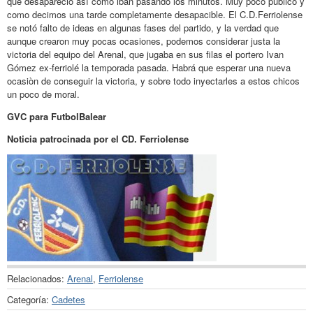
que desapareciò asì como iban pasando los minutos. Muy poco publico y
como decimos una tarde completamente desapacible. El C.D.Ferriolense
se notó falto de ideas en algunas fases del partido, y la verdad que
aunque crearon muy pocas ocasiones, podemos considerar justa la
victoria del equipo del Arenal, que jugaba en sus filas el portero Ivan
Gómez ex-ferriolé la temporada pasada. Habrá que esperar una nueva
ocasiòn de conseguir la victoria, y sobre todo inyectarles a estos chicos
un poco de moral.
GVC para FutbolBalear
Noticia patrocinada por el CD. Ferriolense
Relacionados:
Arenal
,
Ferriolense
Categoría:
Cadetes