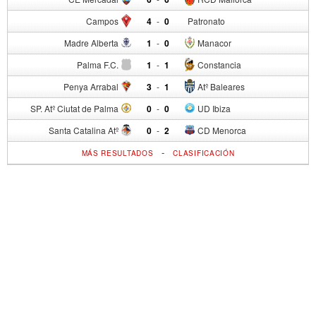
Campos
4
-
0
Patronato
Madre Alberta
1
-
0
Manacor
Palma F.C.
1
-
1
Constancia
Penya Arrabal
3
-
1
Atº Baleares
SP. Atº Ciutat de Palma
0
-
0
UD Ibiza
Santa Catalina Atº
0
-
2
CD Menorca
-
MÁS RESULTADOS
CLASIFICACIÓN