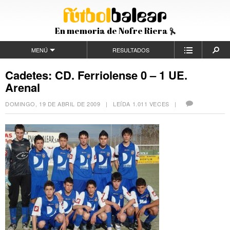
En memoria de Nofre Riera
MENÚ
RESULTADOS
Cadetes: CD. Ferriolense 0 – 1 UE.
Arenal
DOMINGO, 19 DE ABRIL DE 2009
| LEÍDA 1.011 VECES |