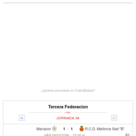
¿Quieres anunciarte en FutbolBalear?
Tercera Federacion
«
»
JORNADA 34
Manacor
1
-
1
R.C.D. Mallorca Sad "B"
SÁB 09/05/2026 - 15:00 H