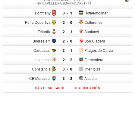
NA CAPELLERA (MANACOR) F-11
Portmany
0
-
1
Rotlet-molinar
Peña Deportiva
2
-
0
Collerense
Felanitx
2
-
1
Santanyi
Binissalem
2
-
0
Son Cladera
Cardassar
3
-
1
Platges de Calvia
Llosetense
2
-
2
Formentera
Constancia
3
-
0
Inter Ibiza
CE Mercadal
3
-
2
Alcudia
-
MÁS RESULTADOS
CLASIFICACIÓN