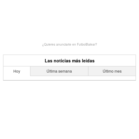
¿Quieres anunciarte en FutbolBalear?
Las noticias más leídas
Hoy
Última semana
Último mes