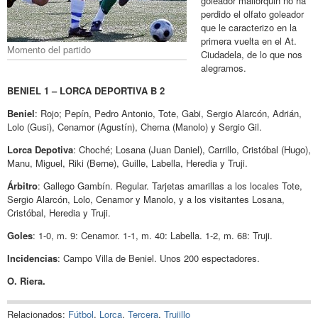
goleador mallorquin no ha
perdido el olfato goleador
que le caracterizo en la
primera vuelta en el At.
Momento del partido
Ciudadela, de lo que nos
alegramos.
BENIEL 1 – LORCA DEPORTIVA B 2
Beniel
: Rojo; Pepín, Pedro Antonio, Tote, Gabi, Sergio Alarcón, Adrián,
Lolo (Gusi), Cenamor (Agustín), Chema (Manolo) y Sergio Gil.
Lorca Depotiva
: Choché; Losana (Juan Daniel), Carrillo, Cristóbal (Hugo),
Manu, Miguel, Riki (Berne), Guille, Labella, Heredia y Truji.
Árbitro
: Gallego Gambín. Regular. Tarjetas amarillas a los locales Tote,
Sergio Alarcón, Lolo, Cenamor y Manolo, y a los visitantes Losana,
Cristóbal, Heredia y Truji.
Goles
: 1-0, m. 9: Cenamor. 1-1, m. 40: Labella. 1-2, m. 68: Truji.
Incidencias
: Campo Villa de Beniel. Unos 200 espectadores.
O. Riera.
Relacionados:
Fútbol
,
Lorca
,
Tercera
,
Trujillo