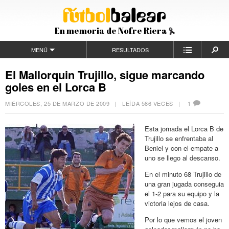
En memoria de Nofre Riera
MENÚ
RESULTADOS
El Mallorquin Trujillo, sigue marcando
goles en el Lorca B
MIÉRCOLES, 25 DE MARZO DE 2009
| LEÍDA 586 VECES |
1
Esta jornada el Lorca B de
Trujillo se enfrentaba al
Beniel y con el empate a
uno se llego al descanso.
En el minuto 68 Trujillo de
una gran jugada conseguia
el 1-2 para su equipo y la
victoria lejos de casa.
Por lo que vemos el joven